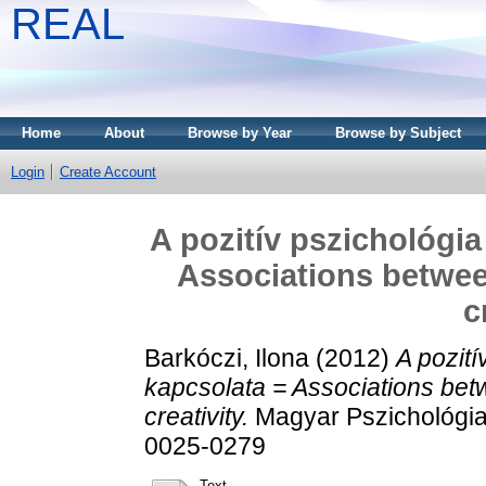
REAL
Home
About
Browse by Year
Browse by Subject
Login
Create Account
A pozitív pszichológia
Associations betwee
c
Barkóczi, Ilona
(2012)
A pozití
kapcsolata = Associations bet
creativity.
Magyar Pszichológiai
0025-0279
Text