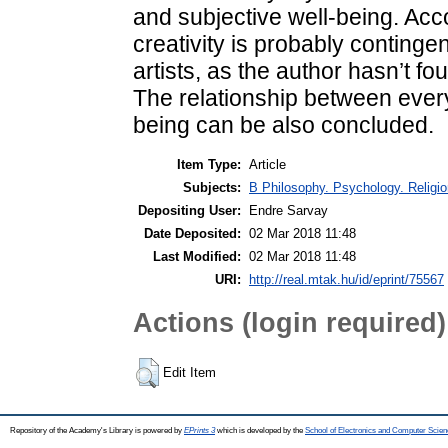
and subjective well-being. Acc
creativity is probably continge
artists, as the author hasn’t f
The relationship between every
being can be also concluded.
Item Type:
Article
Subjects:
B Philosophy. Psychology. Religion
Depositing User:
Endre Sarvay
Date Deposited:
02 Mar 2018 11:48
Last Modified:
02 Mar 2018 11:48
URI:
http://real.mtak.hu/id/eprint/75567
Actions (login required)
Edit Item
Repository of the Academy's Library is powered by
EPrints 3
which is developed by the
School of Electronics and Computer Scien