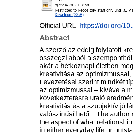
mpszle.67.2012.1.10.pdf
Restricted to Repository staff only until 31 M
Download (90kB)
Official URL:
https://doi.org/1
Abstract
A szerző az eddig folytatott kr
összegzi abból a szempontból
akár a hétköznapi életben meg
kreativitása az optimizmussal, 
Levezetései szerint mindkét típ
az optimizmussal – kivéve a m
következtetésre utaló eredmén
kreativitás és a szubjektív jól
valószínűsíthető. | The author 
the aspect of what relationshi
in either everyday life or outs