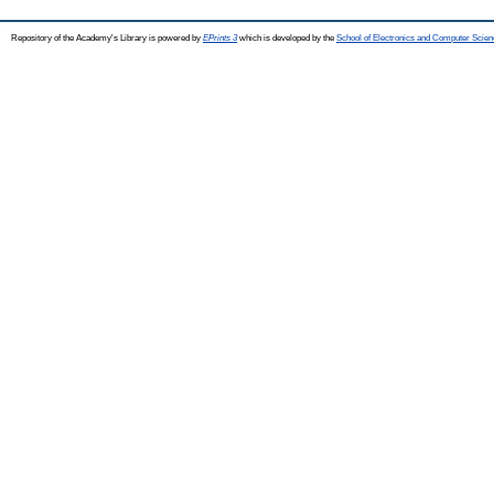
Repository of the Academy's Library is powered by
EPrints 3
which is developed by the
School of Electronics and Computer Scien