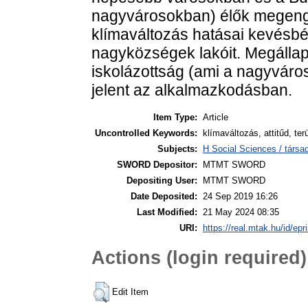
nagyvárosokban) élők megenge
klímaváltozás hatásai kevésbé 
nagyközségek lakóit. Megállapí
iskolázottság (ami a nagyvár
jelent az alkalmazkodásban.
Item Type:
Article
Uncontrolled Keywords:
klímaváltozás, attitűd, te
Subjects:
H Social Sciences / társa
SWORD Depositor:
MTMT SWORD
Depositing User:
MTMT SWORD
Date Deposited:
24 Sep 2019 16:26
Last Modified:
21 May 2024 08:35
URI:
https://real.mtak.hu/id/epr
Actions (login required)
Edit Item