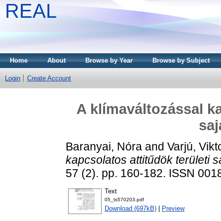
REAL
Home
About
Browse by Year
Browse by Subject
Login
Create Account
A klímaváltozással ka
saj
Baranyai, Nóra
and
Varjú, Vikt
kapcsolatos attitűdök területi 
57 (2). pp. 160-182. ISSN 001
Text
05_ts570203.pdf
Download (697kB)
|
Preview