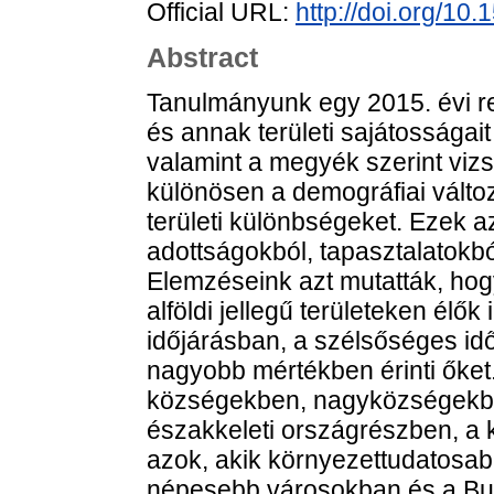
Official URL:
http://doi.org/1
Abstract
Tanulmányunk egy 2015. évi re
és annak területi sajátosságait 
valamint a megyék szerint vizs
különösen a demográfiai válto
területi különbségeket. Ezek a
adottságokból, tapasztalatokb
Elemzéseink azt mutatták, hogy
alföldi jellegű területeken élő
időjárásban, a szélsőséges idő
nagyobb mértékben érinti őket.
községekben, nagyközségekben
északkeleti országrészben, 
azok, akik környezettudatosab
népesebb városokban és a Bu