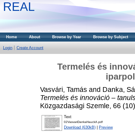
REAL
Home
About
Browse by Year
Browse by Subject
Login
Create Account
Termelés és innová
iparpo
Vasvári, Tamás
and
Danka, Sá
Termelés és innováció – tanuls
Közgazdasági Szemle, 66 (10)
Text
02VasvariDankaHauckA.pdf
Download (630kB)
|
Preview