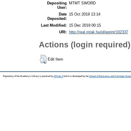
Depositing
MTMT SWORD
User:
Date
15 Oct 2019 13:14
Deposited:
Last Modified:
15 Dec 2019 00:15
URI:
http://real.mtak.hu/id/eprint/102337
Actions (login required)
Edit Item
Repository of the Academy's Library is powered by
EPrints 3
which is developed by the
School of Electronics and Computer Scien