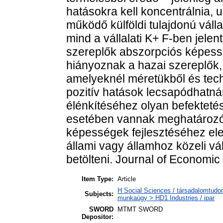
hatásokra kell koncentrálnia, u
működő külföldi tulajdonú váll
mind a vállalati K+ F-ben jelen
szereplők abszorpciós képes
hiányoznak a hazai szereplők,
amelyeknél méretükből és tec
pozitív hatások lecsapódhatná
élénkítéséhez olyan befekteté
esetében vannak meghatározó 
képességek fejlesztéséhez elen
állami vagy államhoz közeli vá
betölteni. Journal of Economic
Item Type:
Article
H Social Sciences / társadalomtudom
Subjects:
munkaügy > HD1 Industries / ipar
SWORD
MTMT SWORD
Depositor: