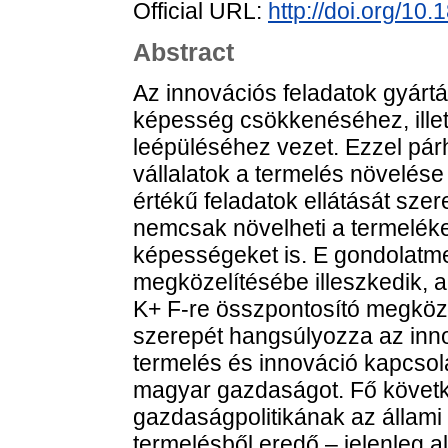
Official URL:
http://doi.org/1
Abstract
Az innovációs feladatok gyártá
képesség csökkenéséhez, ille
leépüléséhez vezet. Ezzel pá
vállalatok a termelés növelés
értékű feladatok ellátását szer
nemcsak növelheti a termeléke
képességeket is. E gondolatme
megközelítésébe illeszkedik,
K+ F-re összpontosító megközel
szerepét hangsúlyozza az inno
termelés és innováció kapcso
magyar gazdaságot. Fő követk
gazdaságpolitikának az állami
termelésből eredő – jelenleg 