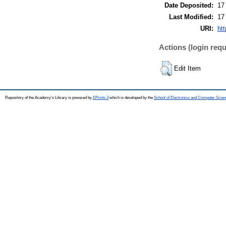
Date Deposited:
17
Last Modified:
17
URI:
htt
Actions (login requ
Edit Item
Repository of the Academy's Library is powered by
EPrints 3
which is developed by the
School of Electronics and Computer Scien