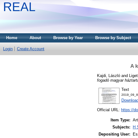
REAL
Home
About
Browse by Year
Browse by Subject
Login
Create Account
A k
Kajdi, László
and
Lige
fogadó magyar háztartá
Text
2019_09_8
Download
Official URL:
https://d
Item Type:
Art
Subjects:
H 
Depositing User:
Es