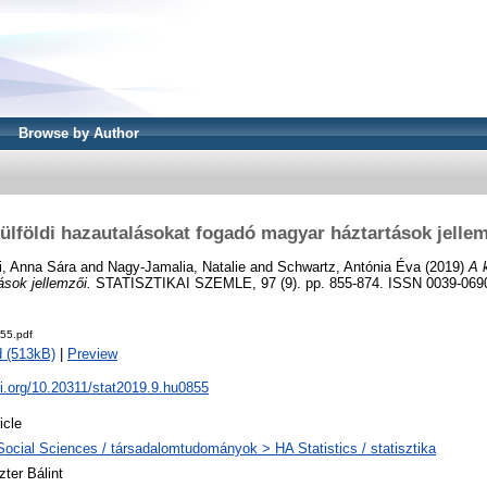
Browse by Author
ülföldi hazautalásokat fogadó magyar háztartások jelle
ti, Anna Sára
and
Nagy-Jamalia, Natalie
and
Schwartz, Antónia Éva
(2019)
A 
sok jellemzői.
STATISZTIKAI SZEMLE, 97 (9). pp. 855-874. ISSN 0039-069
55.pdf
 (513kB)
|
Preview
oi.org/10.20311/stat2019.9.hu0855
icle
Social Sciences / társadalomtudományok > HA Statistics / statisztika
zter Bálint