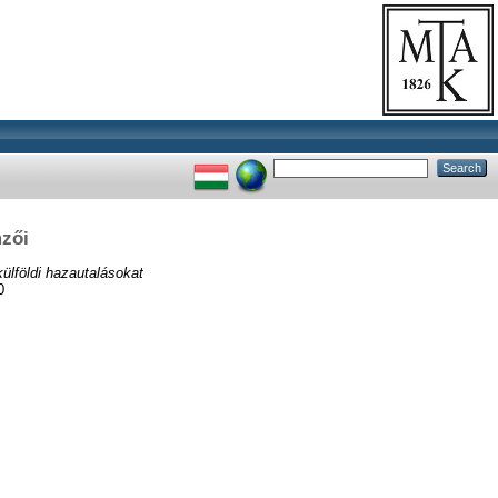
mzői
külföldi hazautalásokat
0