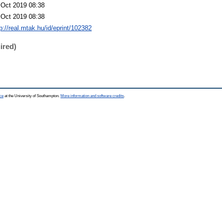
 Oct 2019 08:38
 Oct 2019 08:38
p://real.mtak.hu/id/eprint/102382
ired)
ce
at the University of Southampton.
More information and software credits
.