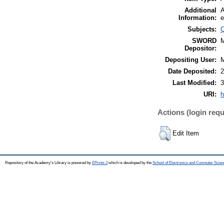
Additional
A
Information:
e
Subjects:
Q
SWORD
Depositor:
Depositing User:
Date Deposited:
2
Last Modified:
3
URI:
h
Actions (login requ
Edit Item
Repository of the Academy's Library is powered by
EPrints 3
which is developed by the
School of Electronics and Computer Scien