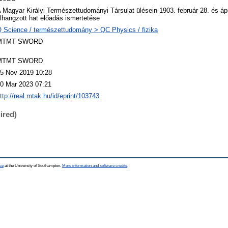
 Magyar Királyi Természettudományi Társulat ülésein 1903. február 28. és ápri
lhangzott hat előadás ismertetése
 Science / természettudomány > QC Physics / fizika
MTMT SWORD
MTMT SWORD
5 Nov 2019 10:28
0 Mar 2023 07:21
ttp://real.mtak.hu/id/eprint/103743
ired)
ce
at the University of Southampton.
More information and software credits
.