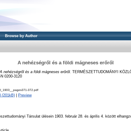
Browse by Author
A nehézségről és a földi mágneses erőről
A nehézségről és a földi mágneses erőről.
TERMÉSZETTUDOMÁNYI KÖZLÖNY
SSN 0200-3120
zl_1903__pages371-372.pdf
 (201kB)
|
Preview
szettudományi Társulat ülésein 1903. február 28. és április 4. között elhangz
rticle