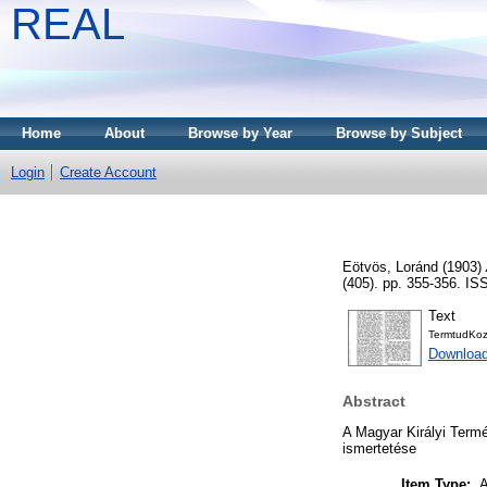
REAL
Home
About
Browse by Year
Browse by Subject
Login
Create Account
Eötvös, Loránd
(1903)
(405). pp. 355-356. I
Text
TermtudKo
Download
Abstract
A Magyar Királyi Termé
ismertetése
Item Type:
A