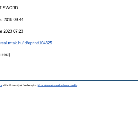
T SWORD
c 2019 09:44
r 2023 07:23
//real.mtak.hu/id/eprint/104325
ired)
ce
at the University of Southampton.
More information and software credits
.