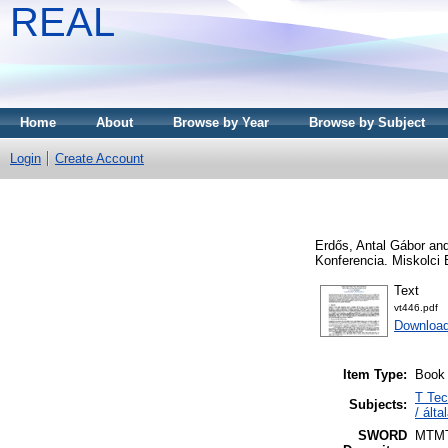
REAL
Home
About
Browse by Year
Browse by Subject
Login
Create Account
Erdős, Antal Gábor
an
Konferencia. Miskolci
Text
vt446.pdf
Download
Item Type:
Book 
T Tec
Subjects:
/ ált
SWORD
MTM