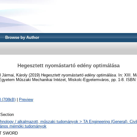
Browse by Author
Hegesztett nyomástartó edény optimálása
d
Jármai, Károly
(2019)
Hegesztett nyomástartó edény optimálása.
In: XIII. 
 Egyetem Műszaki Mechanikai Intézet, Miskolc-Egyetemváros, pp. 1-8. ISB
 (708kB)
|
Preview
Section
hnology / alkalmazott, műszaki tudományok > TA Engineering (General). Civil
alános mérnöki tudományok
T SWORD