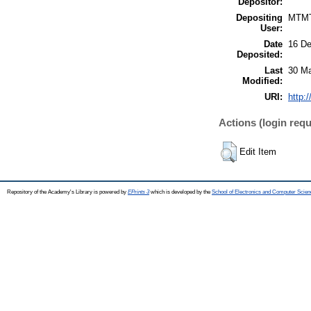
Depositor:
Depositing
MTM
User:
Date
16 De
Deposited:
Last
30 Ma
Modified:
URI:
http:
Actions (login requ
Edit Item
Repository of the Academy's Library is powered by
EPrints 3
which is developed by the
School of Electronics and Computer Scien