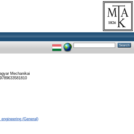
Magyar Mechanikai
N 9789633581810
 engineering (General)