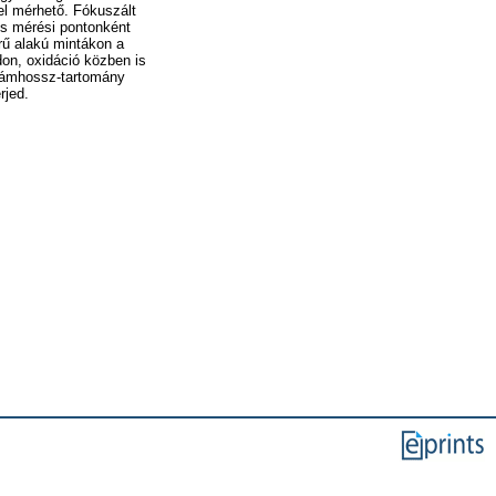
el mérhető. Fókuszált
is mérési pontonként
rű alakú mintákon a
don, oxidáció közben is
llámhossz-tartomány
rjed.