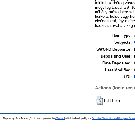
felületi oxidréteg va
megvilágítással a 9- 1
néhány másodperc sebe
burkolat belső vagy ke
elvégezhető, így a ré
használatával a vizsg
Item Type:
Subjects:
SWORD Depositor:
Depositing User:
Date Deposited:
Last Modified:
URI:
Actions (login requ
Edit Item
Repository of the Academy's Library is powered by
EPrints 3
which is developed by the
School of Electronics and Computer Scien