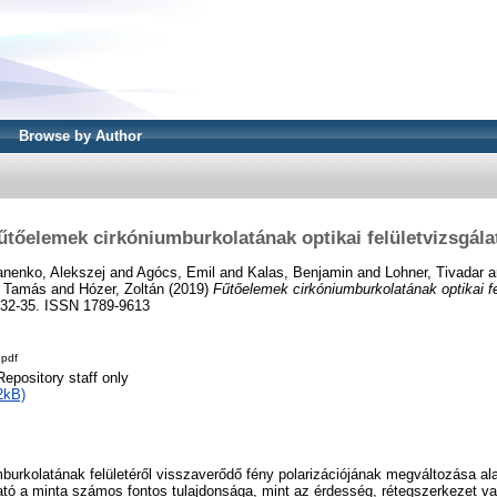
Browse by Author
űtőelemek cirkóniumburkolatának optikai felületvizsgála
nenko, Alekszej
and
Agócs, Emil
and
Kalas, Benjamin
and
Lohner, Tivadar
a
, Tamás
and
Hózer, Zoltán
(2019)
Fűtőelemek cirkóniumburkolatának optikai fe
 32-35. ISSN 1789-9613
.pdf
Repository staff only
2kB)
burkolatának felületéről visszaverődő fény polarizációjának megváltozása al
ató a minta számos fontos tulajdonsága, mint az érdesség, rétegszerkezet v