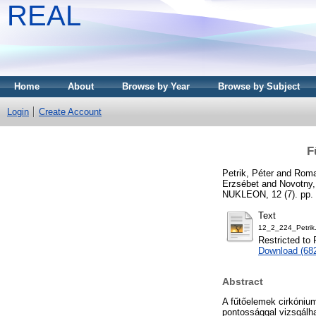
REAL
Home
About
Browse by Year
Browse by Subject
Login
Create Account
F
Petrik, Péter
and
Roma
Erzsébet
and
Novotny
NUKLEON, 12 (7). pp.
Text
12_2_224_Petrik
Restricted to 
Download (68
Abstract
A fűtőelemek cirkónium
pontossággal vizsgálh