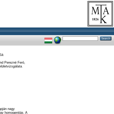
ta
nd
Perezné Feró,
lületvizsgálata.
apján nagy
agy homogenitás. A