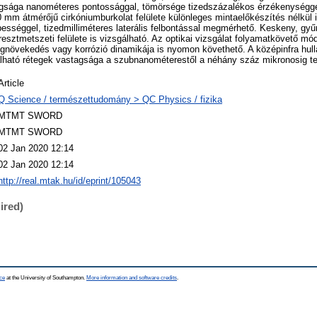
stagsága nanométeres pontossággal, tömörsége tizedszázalékos érzékenységg
0 mm átmérőjű cirkóniumburkolat felülete különleges mintaelőkészítés nélkül 
sséggel, tizedmilliméteres laterális felbontással megmérhető. Keskeny, gyű
resztmetszeti felülete is vizsgálható. Az optikai vizsgálat folyamatkövető mó
tegnövekedés vagy korrózió dinamikája is nyomon követhető. A középinfra hu
álható rétegek vastagsága a szubnanométerestől a néhány száz mikronosig te
Article
Q Science / természettudomány > QC Physics / fizika
MTMT SWORD
MTMT SWORD
02 Jan 2020 12:14
02 Jan 2020 12:14
http://real.mtak.hu/id/eprint/105043
ired)
ce
at the University of Southampton.
More information and software credits
.