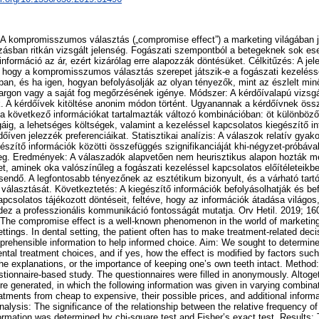
 A kompromisszumos választás („compromise effect”) a marketing világában j
ásban ritkán vizsgált jelenség. Fogászati szempontból a betegeknek sok es
formáció az ár, ezért kizárólag erre alapozzák döntésüket. Célkitűzés: A jele
hogy a kompromisszumos választás szerepet játszik-e a fogászati kezeléss
n, és ha igen, hogyan befolyásolják az olyan tényezők, mint az észlelt min
argon vagy a saját fog megőrzésének igénye. Módszer: A kérdőívalapú vizsgá
k. A kérdőívek kitöltése anonim módon történt. Ugyanannak a kérdőívnek öss
 a következő információkat tartalmazták változó kombinációban: öt különböző
gáig, a lehetséges költségek, valamint a kezeléssel kapcsolatos kiegészítő i
íven jelezzék preferenciáikat. Statisztikai analízis: A válaszok relatív gyak
gészítő információk közötti összefüggés szignifikanciáját khi-négyzet-próbával
eg. Eredmények: A válaszadók alapvetően nem heurisztikus alapon hozták m
t, aminek oka valószínűleg a fogászati kezeléssel kapcsolatos előítéleteikb
sendő. A legfontosabb tényezőnek az esztétikum bizonyult, és a várható tartó
 választását. Következtetés: A kiegészítő információk befolyásolhatják és be
apcsolatos tájékozott döntéseit, feltéve, hogy az információk átadása világos
dez a professzionális kommunikáció fontosságát mutatja. Orv Hetil. 2019; 16
 The compromise effect is a well-known phenomenon in the world of marketing, 
tings. In dental setting, the patient often has to make treatment-related deci
prehensible information to help informed choice. Aim: We sought to determin
dental treatment choices, and if yes, how the effect is modified by factors such
the explanations, or the importance of keeping one’s own teeth intact. Method
estionnaire-based study. The questionnaires were filled in anonymously. Altoge
e generated, in which the following information was given in varying combina
reatments from cheap to expensive, their possible prices, and additional inform
analysis: The significance of the relationship between the relative frequency 
nformation was determined by chi-square test and Fisher’s exact test. Results: