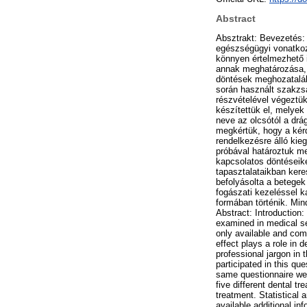
Abstract
Absztrakt: Bevezetés:
egészségügyi vonatkoz
könnyen értelmezhető in
annak meghatározása, 
döntések meghozatalába
során használt szakzs
részvételével végeztü
készítettük el, melyek
neve az olcsótól a drá
megkértük, hogy a kérdő
rendelkezésre álló kie
próbával határoztuk m
kapcsolatos döntéseike
tapasztalataikban kere
befolyásolta a betegek
fogászati kezeléssel k
formában történik. Min
Abstract: Introduction:
examined in medical set
only available and com
effect plays a role in 
professional jargon in 
participated in this qu
same questionnaire wer
five different dental t
treatment. Statistical 
available additional i