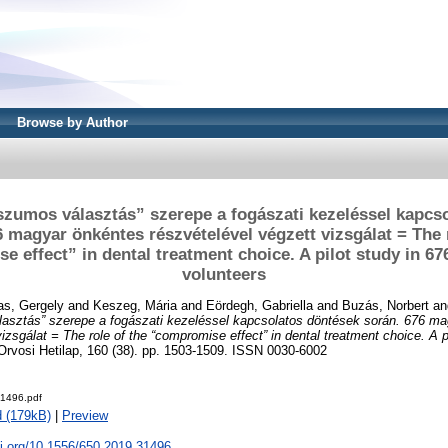
Browse by Author
umos választás” szerepe a fogászati kezeléssel kapcs
6 magyar önkéntes részvételével végzett vizsgálat = The r
 effect” in dental treatment choice. A pilot study in 6
volunteers
as, Gergely
and
Keszeg, Mária
and
Eördegh, Gabriella
and
Buzás, Norbert
an
sztás” szerepe a fogászati kezeléssel kapcsolatos döntések során. 676 ma
izsgálat = The role of the “compromise effect” in dental treatment choice. A p
rvosi Hetilap, 160 (38). pp. 1503-1509. ISSN 0030-6002
1496.pdf
 (179kB)
|
Preview
oi.org/10.1556/650.2019.31496