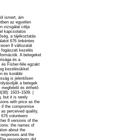
ól ismert, ám
etben az egyetlen
n vizsgálat célja
el kapcsolatos
őség, a tájékoztatás
latot 676 önkéntes
zesen 8 változatát
 fogászati kezelés
nformációk. A betegeket
orisága és a
 és Fisher-féle egzakt
eg kezelésükkel
en és korábbi
sság is jelentősen
folyásolják a betegek
, megfelelő és érthető
0(38): 1503–1509. |
but it is rarely
sions with price as the
e if the compromise
 as perceived quality,
: 676 volunteers
ther 8 versions of the
tions: the names of
ation about the
of responses and the
 The respondents did