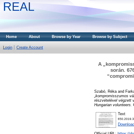
REAL
Home
About
Browse by Year
Browse by Subject
Login
Create Account
A „kompromissz
során. 67
“compromise
Szabó, Réka
and
Fark
„kompromisszumos vála
részvételével végzett v
Hungarian volunteers.
O
Text
650.2019.3
Download
Official URL:
https://d