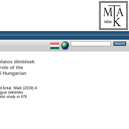
olatos döntések
ole of the
76 Hungarian
d
Antal, Márk
(2019)
A
gyar önkéntes
ilot study in 676