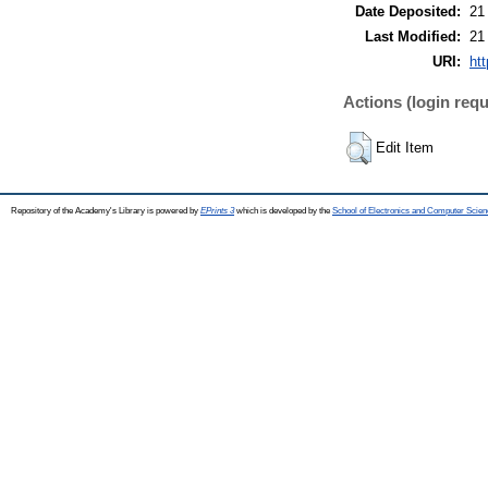
Date Deposited:
21
Last Modified:
21
URI:
htt
Actions (login requ
Edit Item
Repository of the Academy's Library is powered by
EPrints 3
which is developed by the
School of Electronics and Computer Scien