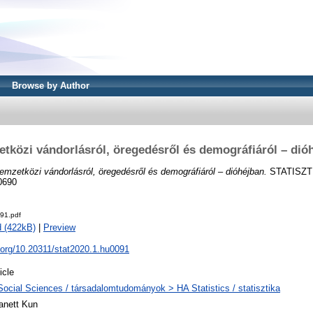
Browse by Author
tközi vándorlásról, öregedésről és demográfiáról – dió
emzetközi vándorlásról, öregedésről és demográfiáról – dióhéjban.
STATISZTI
0690
91.pdf
 (422kB)
|
Preview
i.org/10.20311/stat2020.1.hu0091
icle
Social Sciences / társadalomtudományok > HA Statistics / statisztika
anett Kun