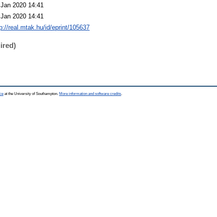
 Jan 2020 14:41
 Jan 2020 14:41
p://real.mtak.hu/id/eprint/105637
ired)
ce
at the University of Southampton.
More information and software credits
.