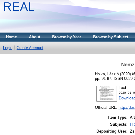
REAL
Home
About
Browse by Year
Browse by Subject
Login
Create Account
Nemze
Holka, László
(2020)
N
pp. 91-97. ISSN 0039-
Text
2020_01_0
Download
Official URL:
http://do
Item Type:
Art
Subjects:
H 
Depositing User:
Zs