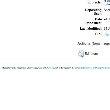
H So
Subjects:
tört
Depositing
And
User:
Date
24 J
Deposited:
Last Modified:
24 J
URI:
http
Actions (login requ
Edit Item
Repository of the Academy's Library is powered by
EPrints 3
which is developed by the
School of Electronics and Computer Scien