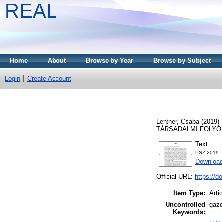
REAL
Home
About
Browse by Year
Browse by Subject
Login
Create Account
Lentner, Csaba
(2019)
TÁRSADALMI FOLYÓIRAT
Text
PSZ 2019. 
Download
Official URL:
https://d
Item Type:
Arti
Uncontrolled
gazd
Keywords: