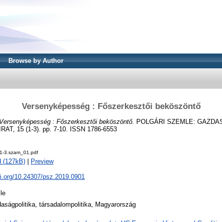
Browse by Author
Versenyképesség : Főszerkesztői beköszöntő
Versenyképesség : Főszerkesztői beköszöntő.
POLGÁRI SZEMLE: GAZDA
, 15 (1-3). pp. 7-10. ISSN 1786-6553
1-3.szam_01.pdf
 (127kB)
|
Preview
oi.org/10.24307/psz.2019.0901
cle
aságpolitika, társadalompolitika, Magyarország