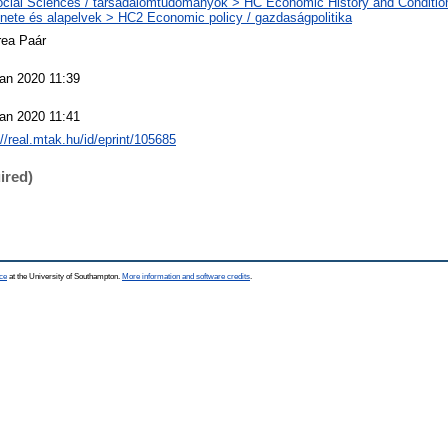
cial Sciences / társadalomtudományok > HC Economic History and Conditio
énete és alapelvek > HC2 Economic policy / gazdaságpolitika
rea Paár
an 2020 11:39
an 2020 11:41
://real.mtak.hu/id/eprint/105685
ired)
ce
at the University of Southampton.
More information and software credits
.