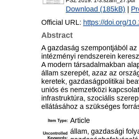
PSZ 2019. 1-3.szam_27.pdf
Download (185kB)
|
Pr
Official URL:
https://doi.org/1
Abstract
A gazdaság szempontjából az 
intézményi rendszerein keresz
A modern társadalmakban alap
állam szerepét, azaz az ország
keretek, gazdaságpolitikai be
uniós és nemzetközi kapcsolat
infrastruktúra, szociális szer
ellátásához a szükséges forrás
Article
Item Type:
állam, gazdasági foly
Uncontrolled
Keywords: