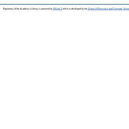
Repository of the Academy's Library is powered by
EPrints 3
which is developed by the
School of Electronics and Computer Scien