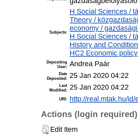
gazdaságbefolyásoló 
H Social Sciences /
Theory / közgazdasá
economy / gazdasági
Subjects:
H Social Sciences /
History and Condition
HC2 Economic policy 
Depositing
Andrea Paár
User:
Date
25 Jan 2020 04:22
Deposited:
Last
25 Jan 2020 04:22
Modified:
http://real.mtak.hu/id
URI:
Actions (login required)
Edit Item