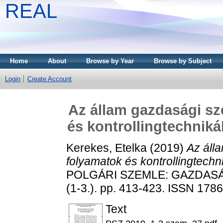
REAL
Home
About
Browse by Year
Browse by Subject
Login
Create Account
Az állam gazdasági sz
és kontrollingtechnik
Kerekes, Etelka
(2019)
Az áll
folyamatok és kontrollingtech
POLGÁRI SZEMLE: GAZDASÁ
(1-3.). pp. 413-423. ISSN 178
Text