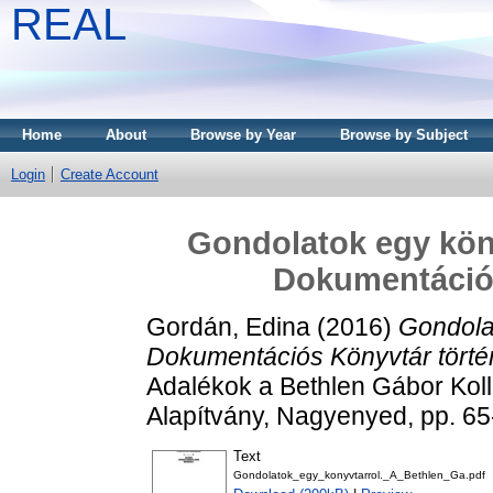
REAL
Home
About
Browse by Year
Browse by Subject
Login
Create Account
Gondolatok egy köny
Dokumentációs
Gordán, Edina
(2016)
Gondolat
Dokumentációs Könyvtár törté
Adalékok a Bethlen Gábor Koll
Alapítvány, Nagyenyed, pp. 6
Text
Gondolatok_egy_konyvtarrol._A_Bethlen_Ga.pdf