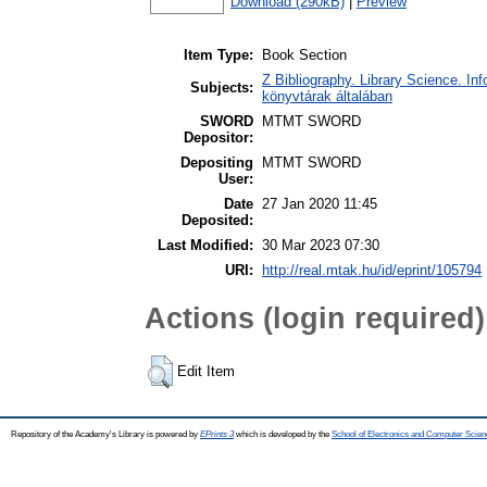
Download (290kB)
|
Preview
Item Type:
Book Section
Z Bibliography. Library Science. In
Subjects:
könyvtárak általában
SWORD
MTMT SWORD
Depositor:
Depositing
MTMT SWORD
User:
Date
27 Jan 2020 11:45
Deposited:
Last Modified:
30 Mar 2023 07:30
URI:
http://real.mtak.hu/id/eprint/105794
Actions (login required)
Edit Item
Repository of the Academy's Library is powered by
EPrints 3
which is developed by the
School of Electronics and Computer Scien