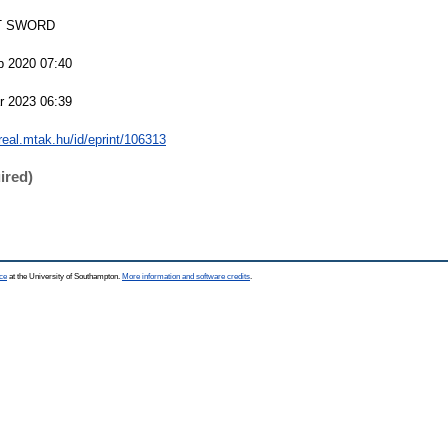
T SWORD
b 2020 07:40
r 2023 06:39
/real.mtak.hu/id/eprint/106313
ired)
ce
at the University of Southampton.
More information and software credits
.