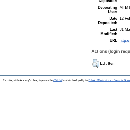
Depositor:
Depositing
MTM
User:
Date
12 Fe
Deposited:
Last
31 Ma
Modified:
URI:
http:/
Actions (login requ
Edit Item
Repository of the Academy's Library is powered by
EPrints 3
which is developed by the
School of Electronics and Computer Scien