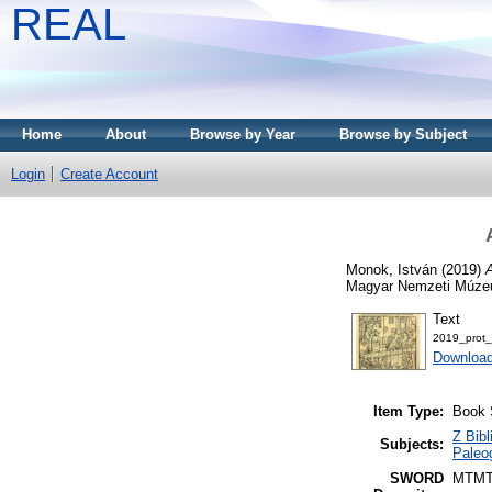
REAL
Home
About
Browse by Year
Browse by Subject
Login
Create Account
Monok, István
(2019)
Magyar Nemzeti Múzeu
Text
2019_prot_
Downloa
Item Type:
Book 
Z Bibl
Subjects:
Paleog
SWORD
MTM