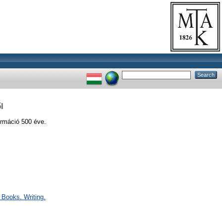
l
ormáció 500 éve.
 Books. Writing.