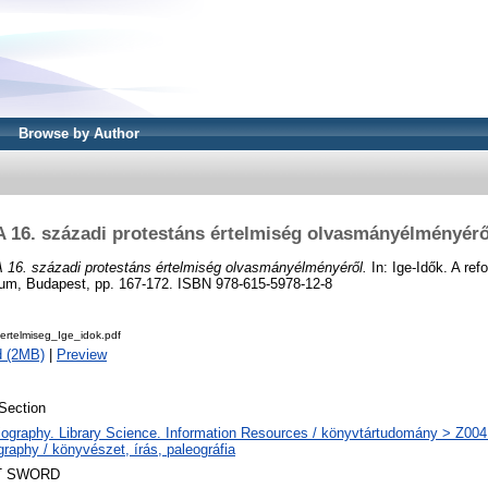
Browse by Author
A 16. századi protestáns értelmiség olvasmányélményérő
A 16. századi protestáns értelmiség olvasmányélményéről.
In: Ige-Idők. A ref
m, Budapest, pp. 167-172. ISBN 978-615-5978-12-8
ertelmiseg_Ige_idok.pdf
d (2MB)
|
Preview
Section
iography. Library Science. Information Resources / könyvtártudomány > Z004
raphy / könyvészet, írás, paleográfia
T SWORD