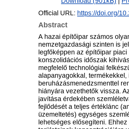
Download (901kB)
|
Pr
Official URL:
https://doi.org/1
Abstract
A hazai építőipar számos oly
nemzetgazdasági szinten is je
legfőképpen az építőipar piaci 
konszolidációs időszak kihívá
megfelelő technológiai felkész
alapanyagokkal, termékekkel, 
beruházásmenedzsmenttel rende
hiányára vezethetők vissza. A
javítása érdekében szemléletv
fejlődését a teljes értéklánc (
üzemeltetés) egységes szemlé
lehetséges elősegíteni. Ehhez