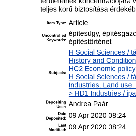
területeinek koncentrációjára 
teljes körű biztosítása érdeké
Article
Item Type:
építésügy, építésgazd
Uncontrolled
Keywords:
építéstörténet
H Social Sciences /
History and Condition
HC2 Economic policy 
Subjects:
H Social Sciences /
Industries. Land use.
> HD1 Industries / ipa
Depositing
Andrea Paár
User:
Date
09 Apr 2020 08:24
Deposited:
Last
09 Apr 2020 08:24
Modified: