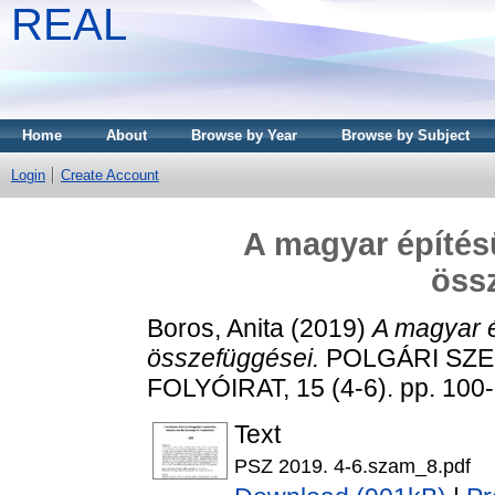
REAL
Home
About
Browse by Year
Browse by Subject
Login
Create Account
A magyar építés
öss
Boros, Anita
(2019)
A magyar 
összefüggései.
POLGÁRI SZE
FOLYÓIRAT, 15 (4-6). pp. 100
Text
PSZ 2019. 4-6.szam_8.pdf