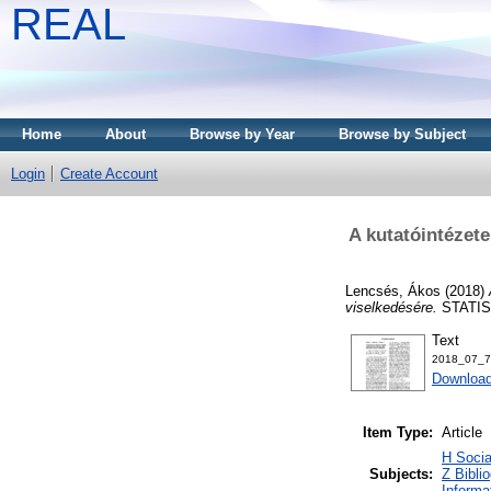
REAL
Home
About
Browse by Year
Browse by Subject
Login
Create Account
A kutatóintézete
Lencsés, Ákos
(2018)
viselkedésére.
STATISZ
Text
2018_07_7
Download
Item Type:
Article
H Socia
Subjects:
Z Bibli
Informa