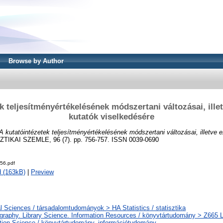
Browse by Author
k teljesítményértékelésének módszertani változásai, ille
kutatók viselkedésére
A kutatóintézetek teljesítményértékelésének módszertani változásai, illetve 
TIKAI SZEMLE, 96 (7). pp. 756-757. ISSN 0039-0690
56.pdf
 (163kB)
|
Preview
l Sciences / társadalomtudományok > HA Statistics / statisztika
ography. Library Science. Information Resources / könyvtártudomány > Z665 L
tion Science / könyvtártudomány, információtudomány