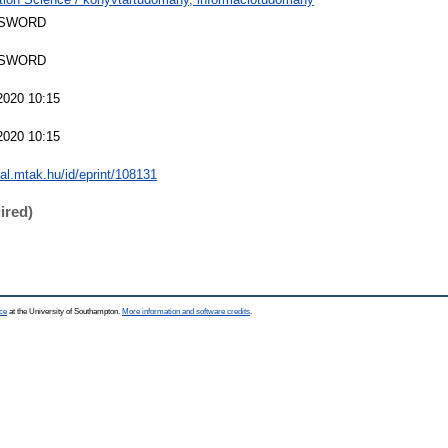
 SWORD
 SWORD
2020 10:15
2020 10:15
eal.mtak.hu/id/eprint/108131
ired)
ce
at the University of Southampton.
More information and software credits
.