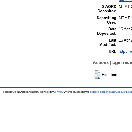
SWORD
MTMT
Depositor:
Depositing
MTMT
User:
Date
16 Apr 
Deposited:
Last
16 Apr 
Modified:
URI:
http://r
Actions (login requ
Edit Item
Repository of the Academy's Library is powered by
EPrints 3
which is developed by the
School of Electronics and Computer Scien