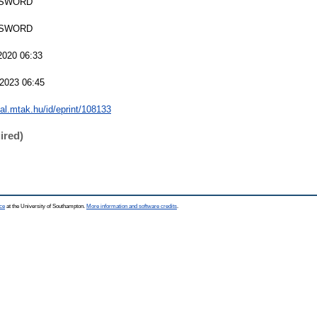
 SWORD
 SWORD
2020 06:33
2023 06:45
eal.mtak.hu/id/eprint/108133
ired)
ce
at the University of Southampton.
More information and software credits
.