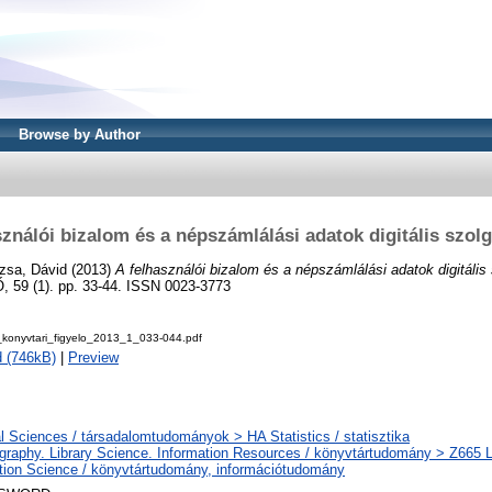
Browse by Author
sználói bizalom és a népszámlálási adatok digitális szolg
zsa, Dávid
(2013)
A felhasználói bizalom és a népszámlálási adatok digitális 
9 (1). pp. 33-44. ISSN 0023-3773
onyvtari_figyelo_2013_1_033-044.pdf
 (746kB)
|
Preview
l Sciences / társadalomtudományok > HA Statistics / statisztika
ography. Library Science. Information Resources / könyvtártudomány > Z665 L
tion Science / könyvtártudomány, információtudomány