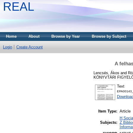
REAL
Home
About
Browse by Year
Browse by Subject
Login
Create Account
A felha
Lencsés, Ákos
and
Ró
KÖNYVTÁRI FIGYELŐ, 5
Text
EPA00143_k
Download
Item Type:
Article
H Socia
Subjects:
Z Bibli
Informa