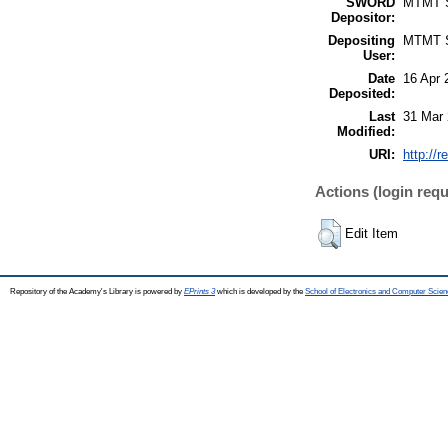
SWORD
MTMT
Depositor:
Depositing
MTMT
User:
Date
16 Apr 
Deposited:
Last
31 Mar 
Modified:
URI:
http://r
Actions (login requ
Edit Item
Repository of the Academy's Library is powered by
EPrints 3
which is developed by the
School of Electronics and Computer Scien