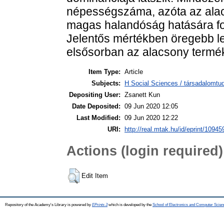
népességszáma, azóta az ala
magas halandóság hatására f
Jelentős mértékben öregebb let
elsősorban az alacsony termék
Item Type:
Article
Subjects:
H Social Sciences / társadalomtud
Depositing User:
Zsanett Kun
Date Deposited:
09 Jun 2020 12:05
Last Modified:
09 Jun 2020 12:22
URI:
http://real.mtak.hu/id/eprint/10945
Actions (login required)
Edit Item
Repository of the Academy's Library is powered by
EPrints 3
which is developed by the
School of Electronics and Computer Scien