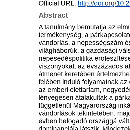
Official URL:
http://doi.org/10
Abstract
A tanulmány bemutatja az elmú
termékenység, a párkapcsolat
vándorlás, a népességszám és 
világháborúk, a gazdasági váls
népesedéspolitika erőfeszítés
viszonyokat, az évszázados át
átmenet keretében értelmezhe
felében induló folyamatnak a
az emberi élettartam, negyed
lényegesen átalakultak a párka
függetlenül Magyarország inká
vándorlások tekintetében, maj
évben befogadó országgá vált.
dominanciája látszik. Mindeze