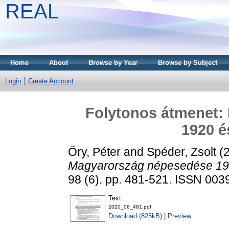
REAL
Home
About
Browse by Year
Browse by Subject
Login
Create Account
Folytonos átmenet:
1920 é
Őry, Péter
and
Spéder, Zsolt
(
Magyarország népesedése 192
98 (6). pp. 481-521. ISSN 003
Text
2020_06_481.pdf
Download (825kB)
|
Preview