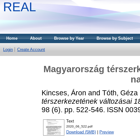
REAL
Home
About
Browse by Year
Browse by Subject
Login
Create Account
Magyarország térszerk
na
Kincses, Áron
and
Tóth, Géza
térszerkezetének változásai 18
98 (6). pp. 522-546. ISSN 003
Text
2020_06_522.pdf
Download (5MB)
|
Preview