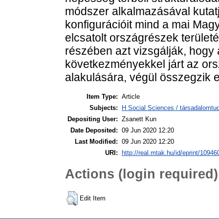
módszer alkalmazásával kutatjá
konfigurációit mind a mai Mag
elcsatolt országrészek terüle
részében azt vizsgálják, hogy
következményekkel járt az orsz
alakulására, végül összegzik 
Item Type:
Article
Subjects:
H Social Sciences / társadalomtud
Depositing User:
Zsanett Kun
Date Deposited:
09 Jun 2020 12:20
Last Modified:
09 Jun 2020 12:20
URI:
http://real.mtak.hu/id/eprint/10946
Actions (login required)
Edit Item