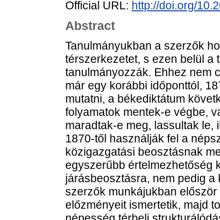
Official URL:
http://doi.org/10
Abstract
Tanulmányukban a szerzők ho
térszerkezetet, s ezen belül a 
tanulmányozzák. Ehhez nem c
már egy korábbi időponttól, 18
mutatni, a békediktátum követ
folyamatok mentek-e végbe, v
maradtak-e meg, lassultak le, i
1870-től használják fel a néps
közigazgatási beosztásnak meg
egyszerűbb értelmezhetőség ke
járásbeosztásra, nem pedig a 
szerzők munkájukban először a
előzményeit ismertetik, majd t
népesség térbeli strukturálódá