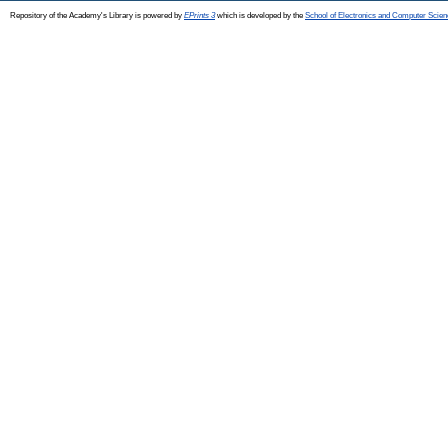
Repository of the Academy's Library is powered by
EPrints 3
which is developed by the
School of Electronics and Computer Scien