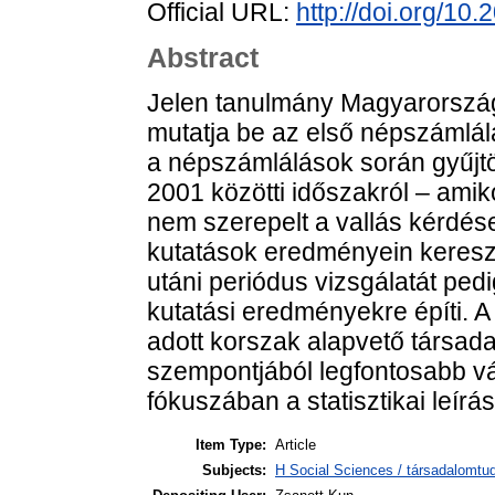
Official URL:
http://doi.org/10
Abstract
Jelen tanulmány Magyarorszá
mutatja be az első népszámlálá
a népszámlálások során gyűjtö
2001 közötti időszakról – am
nem szerepelt a vallás kérdés
kutatások eredményein keresztü
utáni periódus vizsgálatát pedi
kutatási eredményekre építi. A
adott korszak alapvető társada
szempontjából legfontosabb vá
fókuszában a statisztikai leírás 
Item Type:
Article
Subjects:
H Social Sciences / társadalomtud