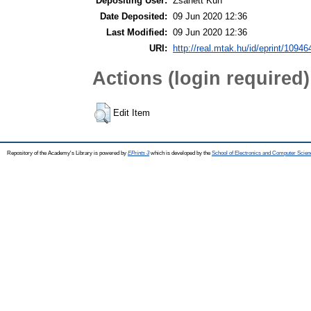
Depositing User:
Zsanett Kun
Date Deposited:
09 Jun 2020 12:36
Last Modified:
09 Jun 2020 12:36
URI:
http://real.mtak.hu/id/eprint/10946
Actions (login required)
Edit Item
Repository of the Academy's Library is powered by
EPrints 3
which is developed by the
School of Electronics and Computer Scien