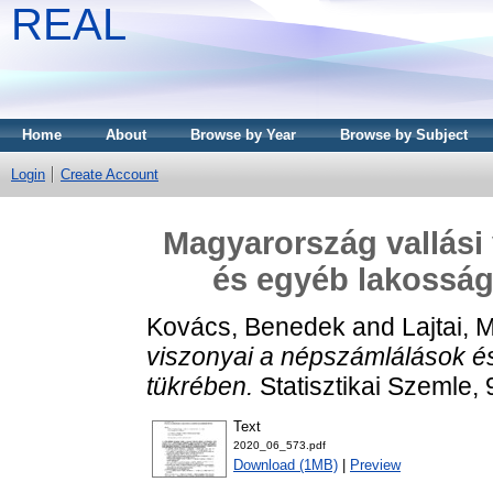
REAL
Home
About
Browse by Year
Browse by Subject
Login
Create Account
Magyarország vallási
és egyéb lakossági
Kovács, Benedek
and
Lajtai, 
viszonyai a népszámlálások és
tükrében.
Statisztikai Szemle,
Text
2020_06_573.pdf
Download (1MB)
|
Preview