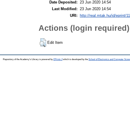
Date Deposited:
23 Jun 2020 14:54
Last Modified:
23 Jun 2020 14:54
URI:
http://real.mtak.hu/id/eprint/
Actions (login required)
Edit Item
Repository of the Academy's Library is powered by
EPrints 3
which is developed by the
School of Electronics and Computer Scien