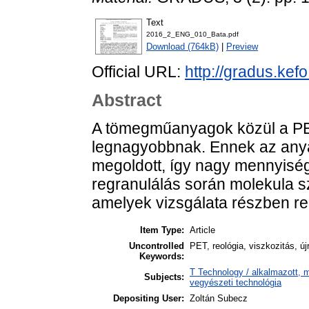
Text
2016_2_ENG_010_Bata.pdf
Download (764kB)
|
Preview
Official URL:
http://gradus.ke
Abstract
A tömegműanyagok közül a PET
legnagyobbnak. Ennek az any
megoldott, így nagy mennyiség
regranulálás során molekula s
amelyek vizsgálata részben re
Item Type:
Article
Uncontrolled
PET, reológia, viszkozitás, ú
Keywords:
T Technology / alkalmazott, 
Subjects:
vegyészeti technológia
Depositing User:
Zoltán Subecz