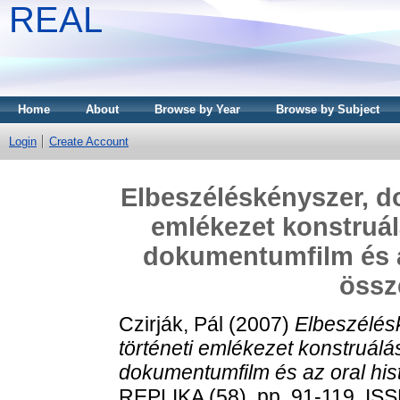
REAL
Home
About
Browse by Year
Browse by Subject
Login
Create Account
Elbeszéléskényszer, d
emlékezet konstruál
dokumentumfilm és a
össz
Czirják, Pál
(2007)
Elbeszélés
történeti emlékezet konstruálá
dokumentumfilm és az oral hi
REPLIKA (58). pp. 91-119. IS