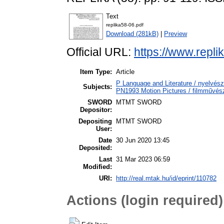
Text
replika58-06.pdf
Download (281kB)
|
Preview
Official URL:
https://www.replik
Item Type:
Article
P Language and Literature / nyelvésze
Subjects:
PN1993 Motion Pictures / filmművés
SWORD
MTMT SWORD
Depositor:
Depositing
MTMT SWORD
User:
Date
30 Jun 2020 13:45
Deposited:
Last
31 Mar 2023 06:59
Modified:
URI:
http://real.mtak.hu/id/eprint/110782
Actions (login required)