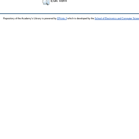
Edit Item
Repository of the Academy's Library is powered by
EPrints 3
which is developed by the
School of Electronics and Computer Scien