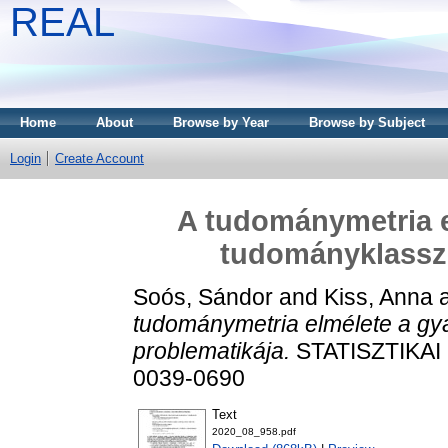
REAL
Home
About
Browse by Year
Browse by Subject
Login
Create Account
A tudománymetria e
tudományklasszi
Soós, Sándor
and
Kiss, Anna
tudománymetria elmélete a gya
problematikája.
STATISZTIKAI 
0039-0690
Text
2020_08_958.pdf