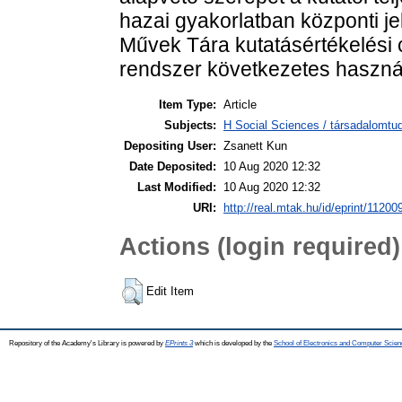
hazai gyakorlatban központi 
Művek Tára kutatásértékelési c
rendszer következetes használ
Item Type:
Article
Subjects:
H Social Sciences / társadalomtud
Depositing User:
Zsanett Kun
Date Deposited:
10 Aug 2020 12:32
Last Modified:
10 Aug 2020 12:32
URI:
http://real.mtak.hu/id/eprint/11200
Actions (login required)
Edit Item
Repository of the Academy's Library is powered by
EPrints 3
which is developed by the
School of Electronics and Computer Scien