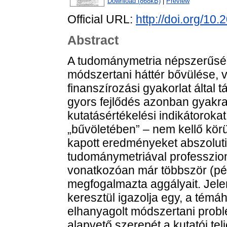
Download (868kB)
|
Preview
Official URL:
http://doi.org/10
Abstract
A tudománymetria népszerűség
módszertani háttér bővülése, v
finanszírozási gyakorlat által 
gyors fejlődés azonban gyakr
kutatásértékelési indikátorok
„bűvöletében” – nem kellő körü
kapott eredményeket abszoluti
tudománymetriával professzion
vonatkozóan már többször (pél
megfogalmazta aggályait. Jele
keresztül igazolja egy, a témá
elhanyagolt módszertani probl
alapvető szerepét a kutatói t