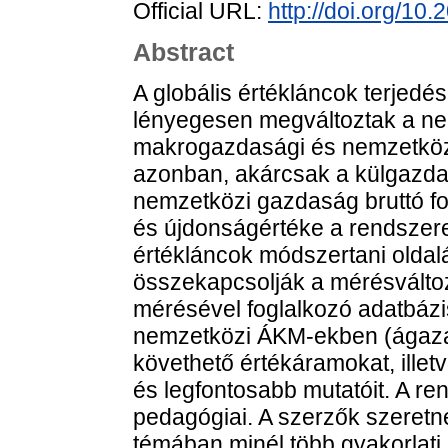
Official URL:
http://doi.org/10
Abstract
A globális értékláncok terjedé
lényegesen megváltoztak a ne
makrogazdasági és nemzetközi
azonban, akárcsak a külgazdas
nemzetközi gazdaság bruttó for
és újdonságértéke a rendszere
értékláncok módszertani oldal
összekapcsolják a mérésváltozá
mérésével foglalkozó adatbázi
nemzetközi ÁKM-ekben (ágaza
követhető értékáramokat, illet
és legfontosabb mutatóit. A r
pedagógiai. A szerzők szeretn
témában minél több gyakorlat