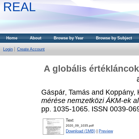
REAL
Home
About
Browse by Year
Browse by Subject
Login
Create Account
A globális értéklánc
Gáspár, Tamás
and
Koppány, K
mérése nemzetközi ÁKM-ek al
pp. 1035-1065. ISSN 0039-06
Text
2020_09_1035.pdf
Download (1MB)
|
Preview