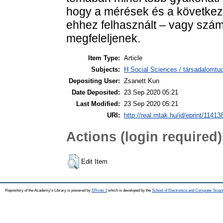
hogy a mérések és a következ
ehhez felhasznált – vagy szá
megfeleljenek.
Item Type:
Article
Subjects:
H Social Sciences / társadalomtud
Depositing User:
Zsanett Kun
Date Deposited:
23 Sep 2020 05:21
Last Modified:
23 Sep 2020 05:21
URI:
http://real.mtak.hu/id/eprint/11413
Actions (login required)
Edit Item
Repository of the Academy's Library is powered by
EPrints 3
which is developed by the
School of Electronics and Computer Scien