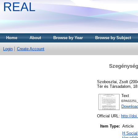
REAL
Home
About
Browse by Year
Browse by Subject
Login
Create Account
Szegénység,
Szoboszlai, Zsolt
(200
Tér és Társadalom, 18
Text
EPA02251_
Downloa
Official URL:
http://do
Item Type:
Article
H Social
társadal