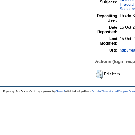
Subjects:
H Social
Social p
Depositing
László S
User:
Date
15 Oct 2
Deposited:
Last
15 Oct 2
Modified:
URI:
http://re
Actions (login requ
Edit Item
Repository of the Academy's Library is powered by
EPrints 3
which is developed by the
School of Electronics and Computer Scien