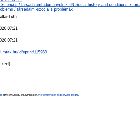
 Sciences / társadalomtudományok > HN Social history and conditions. / tár
roblems / társadalmi-szociális problémák
allai-Tóth
020 07:21
020 07:21
al.mtak.hu/id/eprint/115983
ired)
ce
at the University of Southampton.
More information and software credits
.