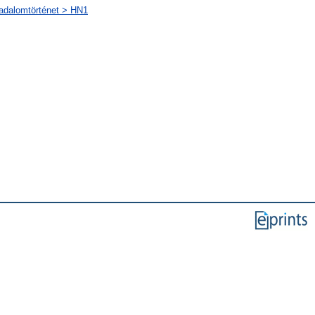
sadalomtörténet > HN1