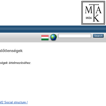
nlőtlenségek
nségek értelmezéséhez.
 Social structure /