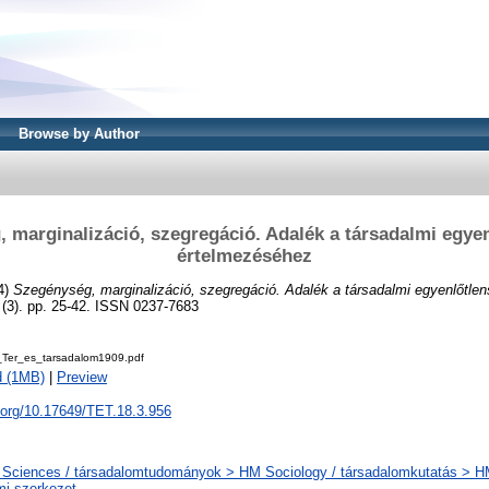
Browse by Author
 marginalizáció, szegregáció. Adalék a társadalmi egye
értelmezéséhez
4)
Szegénység, marginalizáció, szegregáció. Adalék a társadalmi egyenlőtle
 (3). pp. 25-42. ISSN 0237-7683
Ter_es_tarsadalom1909.pdf
d (1MB)
|
Preview
i.org/10.17649/TET.18.3.956
 Sciences / társadalomtudományok > HM Sociology / társadalomkutatás > HM2
mi szerkezet