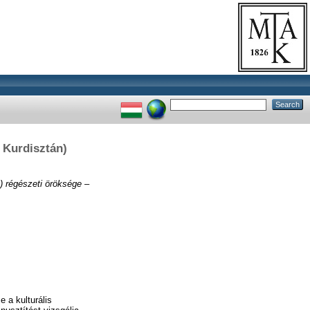
 Kurdisztán)
) régészeti öröksége –
 a kulturális