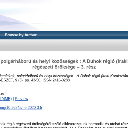
Browse by Author
polgárháború és helyi közösségek : A Duhok régió (iraki
régészeti öröksége – 3. rész
emlékek, polgárháború és helyi közösségek : A Duhok régió (iraki Kurdisztán
ET, 9 (3). pp. 43-50. ISSN 2416-0288
.pdf
d (4MB)
|
Preview
i.org/10.36245/mr.2020.3.5
uhok régió régészeti örökségéről szóló cikksorozatunk harmadik és utolsó része