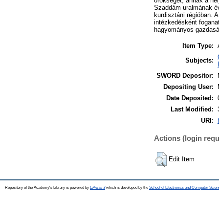
örökséget, annak a hel
Szaddám uralmának évti
kurdisztáni régióban. 
intézkedésként foganato
hagyományos gazdasági 
Item Type:
Subjects:
SWORD Depositor:
Depositing User:
Date Deposited:
Last Modified:
URI:
Actions (login requ
Edit Item
Repository of the Academy's Library is powered by
EPrints 3
which is developed by the
School of Electronics and Computer Scien