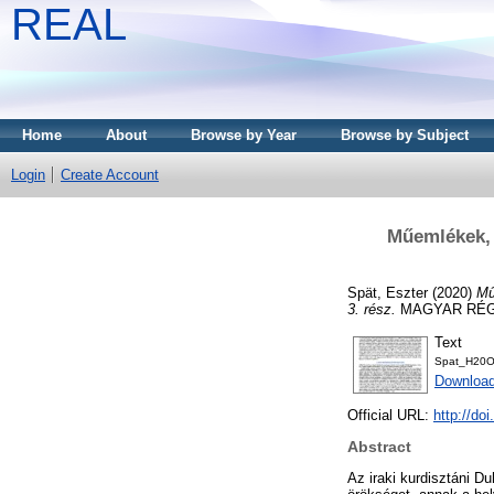
REAL
Home
About
Browse by Year
Browse by Subject
Login
Create Account
Műemlékek, 
Spät, Eszter
(2020)
Mű
3. rész.
MAGYAR RÉGÉSZ
Text
Spat_H20O
Downloa
Official URL:
http://do
Abstract
Az iraki kurdisztáni D