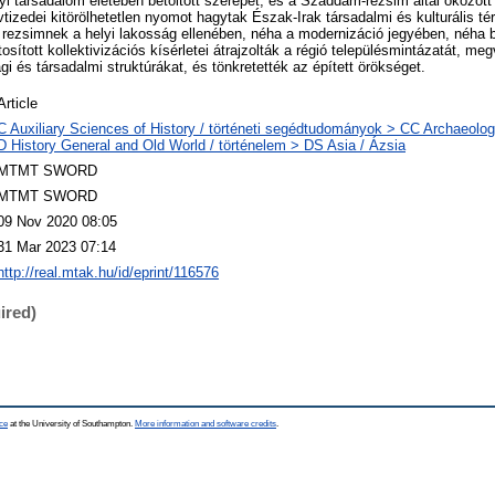
yi társadalom életében betöltött szerepét, és a Szaddám-rezsim által okozott 
zedei kitörölhetetlen nyomot hagytak Észak-Irak társadalmi és kulturális té
A rezsimnek a helyi lakosság ellenében, néha a modernizáció jegyében, néha 
sított kollektivizációs kísérletei átrajzolták a régió településmintázatát, meg
és társadalmi struktúrákat, és tönkretették az épített örökséget.
Article
C Auxiliary Sciences of History / történeti segédtudományok > CC Archaeolog
D History General and Old World / történelem > DS Asia / Ázsia
MTMT SWORD
MTMT SWORD
09 Nov 2020 08:05
31 Mar 2023 07:14
http://real.mtak.hu/id/eprint/116576
ired)
ce
at the University of Southampton.
More information and software credits
.