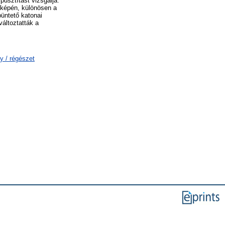
pusztítást vizsgálja.
rképén, különösen a
büntető katonai
változtatták a
y / régészet