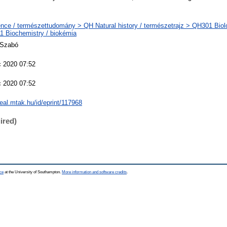
nce / természettudomány > QH Natural history / természetrajz > QH301 Biolo
 Biochemistry / biokémia
 Szabó
 2020 07:52
 2020 07:52
/real.mtak.hu/id/eprint/117968
ired)
ce
at the University of Southampton.
More information and software credits
.