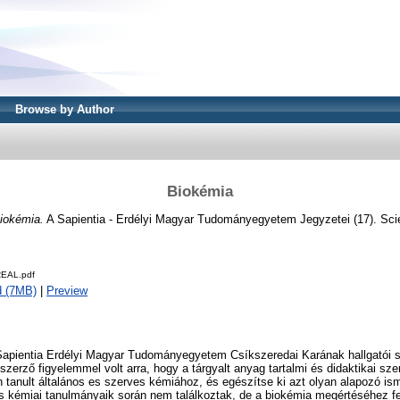
Browse by Author
Biokémia
iokémia.
A Sapientia - Erdélyi Magyar Tudományegyetem Jegyzetei (17). Scie
REAL.pdf
d (7MB)
|
Preview
Sapientia Erdélyi Magyar Tudományegyetem Csíkszeredai Karának hallgatói s
szerző figyelemmel volt arra, hogy a tárgyalt anyag tartalmi és didaktikai sz
n tanult általános es szerves kémiához, és egészítse ki azt olyan alapozó is
s kémiai tanulmányaik során nem találkoztak, de a biokémia megértéséhez fe