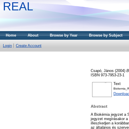
REAL
Home
About
Browse by Year
Browse by Subject
Login
Create Account
Csapó, János
(2004)
B
ISBN 973-7953-23-1
Text
Biokemia_
Downloa
Abstract
A Biokémia jegyzet a 
jegyzet megírásakor a 
illeszkedjen a korábba
az általános és szerve