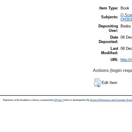
Item Type:
Book
Q Scie
Subjects:
QH3011
Depositing
Beáta
User:
Date
08 Dec
Deposited:
Last
08 Dec
Modified:
URI:
http:/
Actions (login requ
Edit Item
Repository of the Academy's Library is powered by
EPrints 3
which is developed by the
School of Electronics and Computer Scien