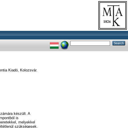
ntia Kiadó, Kolozsvár.
zámára készült. A
empontból is
meretekkel, melyekkel
ltétlenül szükségesek.