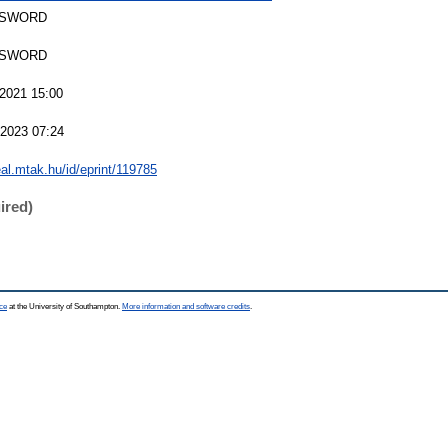
 SWORD
 SWORD
 2021 15:00
 2023 07:24
real.mtak.hu/id/eprint/119785
ired)
ce
at the University of Southampton.
More information and software credits
.