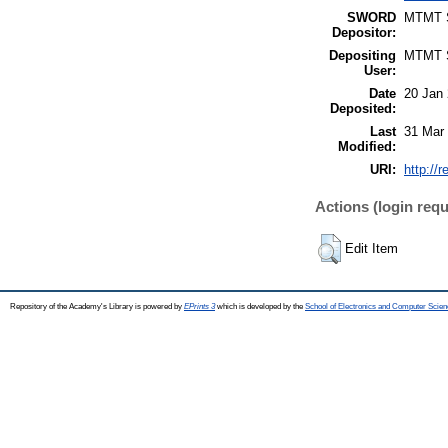
SWORD
MTMT
Depositor:
Depositing
MTMT
User:
Date
20 Jan
Deposited:
Last
31 Mar
Modified:
URI:
http://
Actions (login requ
Edit Item
Repository of the Academy's Library is powered by
EPrints 3
which is developed by the
School of Electronics and Computer Scien