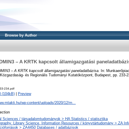
Browse by Author
DMIN3 – A KRTK kapcsolt államigazgatási paneladatbázi
MIN3 – A KRTK kapcsolt államigazgatási paneladatbázisa.
In: Munkaerőpiac
 Közgazdaság- és Regionális Tudományi Kutatóközpont, Budapest, pp. 233-2
33-234.pdf
 (104kB)
|
Preview
ww.mtakti.hu/wp-content/uploads/2020/12/m...
ection
l Sciences / társadalomtudományok > HA Statistics / statisztika
ography. Library Science. Information Resources / könyvtártudomány > ZA Inf
cióforrások > ZA4450 Databases / adatbázisok