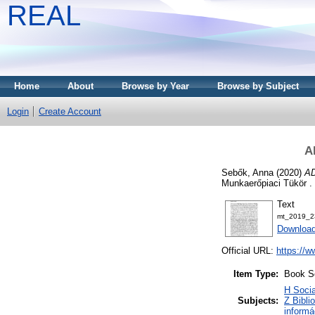
REAL
Home
About
Browse by Year
Browse by Subject
Login
Create Account
A
Sebők, Anna
(2020)
AD
Munkaerőpiaci Tükör .
Text
mt_2019_2
Download
Official URL:
https://w
Item Type:
Book S
H Socia
Subjects:
Z Bibli
informá