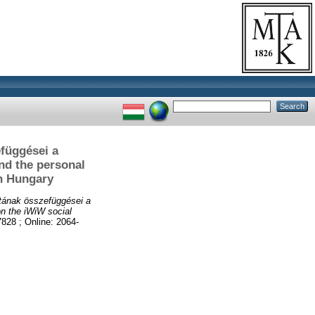
efüggései a
nd the personal
in Hungary
tának összefüggései a
on the iWiW social
28 ; Online: 2064-