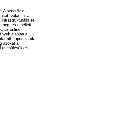
k. A szerzők a
tokat, valamint a
infrastrukturális és
k meg, és emellett
k, az online
ények alapján a
tartott kapcsolatok
ig azokat a
 településükkel.