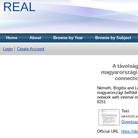
REAL
Home
About
Browse by Year
Browse by Subject
Login
Create Account
A távolság
magyarországi 
connectio
Németh, Brigitta
and
L
magyarországi belföldi
network with internal m
8251
Text
ts610102.p
Download
Official URL:
https://d