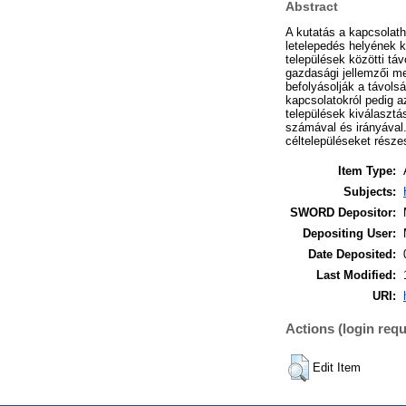
Abstract
A kutatás a kapcsolath
letelepedés helyének k
települések közötti tá
gazdasági jellemzői me
befolyásolják a távolsá
kapcsolatokról pedig a
települések kiválasztá
számával és irányával.
céltelepüléseket része
Item Type:
Subjects:
SWORD Depositor:
Depositing User:
Date Deposited:
Last Modified:
URI:
Actions (login requ
Edit Item