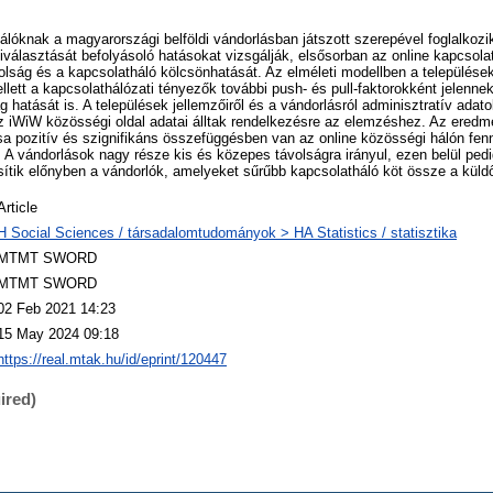
álóknak a magyarországi belföldi vándorlásban játszott szerepével foglalkozi
iválasztását befolyásoló hatásokat vizsgálják, elsősorban az online kapcsola
volság és a kapcsolatháló kölcsönhatását. Az elméleti modellben a települések 
llett a kapcsolathálózati tényezők további push- és pull-faktorokként jelenne
g hatását is. A települések jellemzőiről és a vándorlásról adminisztratív adato
z iWiW közösségi oldal adatai álltak rendelkezésre az elemzéshez. Az eredm
sa pozitív és szignifikáns összefüggésben van az online közösségi hálón fenn
 A vándorlások nagy része kis és közepes távolságra irányul, ezen belül ped
sítik előnyben a vándorlók, amelyeket sűrűbb kapcsolatháló köt össze a küldő
Article
H Social Sciences / társadalomtudományok > HA Statistics / statisztika
MTMT SWORD
MTMT SWORD
02 Feb 2021 14:23
15 May 2024 09:18
https://real.mtak.hu/id/eprint/120447
ired)