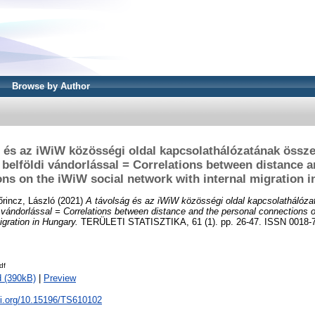
Browse by Author
 és az iWiW közösségi oldal kapcsolathálózatának össz
belföldi vándorlással = Correlations between distance a
ns on the iWiW social network with internal migration 
őrincz, László
(2021)
A távolság és az iWiW közösségi oldal kapcsolathálóza
 vándorlással = Correlations between distance and the personal connections 
igration in Hungary.
TERÜLETI STATISZTIKA, 61 (1). pp. 26-47. ISSN 0018-78
df
 (390kB)
|
Preview
oi.org/10.15196/TS610102