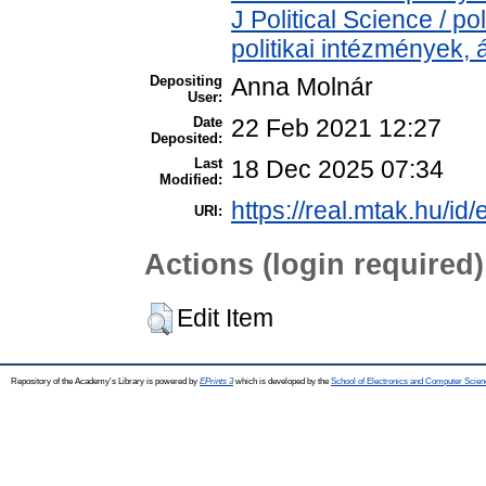
J Political Science / pol
politikai intézmények,
Depositing
Anna Molnár
User:
Date
22 Feb 2021 12:27
Deposited:
Last
18 Dec 2025 07:34
Modified:
https://real.mtak.hu/id
URI:
Actions (login required)
Edit Item
Repository of the Academy's Library is powered by
EPrints 3
which is developed by the
School of Electronics and Computer Scien