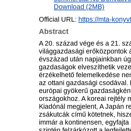
Download (2MB)
Official URL:
https://mta-konyv
Abstract
A 20. század vége és a 21. sz
világgazdasági erőközpontok 
évszázad után napjainkban úgy
gazdaságok elveszíthetik veze
érzékelhető felemelkedése ne
az ottani gazdasági csodával.
európai gyökerű gazdaságként z
országokhoz. A koreai rejtély 
Kiadónál megjelent, A Japán re
zsákutcák című kötetnek, hisz
immár a kontinensen, egyfajta
szintén felzárkózott a legfejl