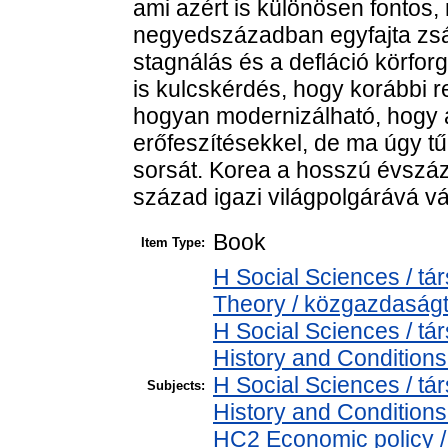
ami azért is különösen fontos,
negyedszázadban egyfajta zsáku
stagnálás és a defláció körfor
is kulcskérdés, hogy korábbi re
hogyan modernizálható, hogy a
erőfeszítésekkel, de ma úgy tű
sorsát. Korea a hosszú évszáz
század igazi világpolgárává vál
Book
Item Type:
H Social Sciences / 
Theory / közgazdasá
H Social Sciences / 
History and Conditions
H Social Sciences / 
Subjects:
History and Conditions
HC2 Economic policy /