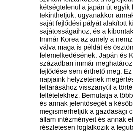
kétségtelenül a japán út egyik
tekinthetjük, ugyanakkor ann
saját fejlődési pályát alakítot
sajátosságaihoz, és a kibonta
Immár Korea az amely a nemze
válva maga is példát és ösztön
felemelkedésének. Japán és Ko
században immár meghatároz
fejlődése sem érthető meg. Ez 
napjaink helyzetének megértés
feltárásához visszanyúl a tört
feltételekhez. Bemutatja a töb
és annak jelentőségét a későb
megismerhetjük a gazdasági cso
állam intézményeit és annak elő
részletesen foglalkozik a legut