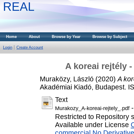
REAL
Home
About
Browse by Year
Browse by Subject
Login
Create Account
A koreai rejtély
Muraközy, László
(2020)
A kor
Akadémiai Kiadó, Budapest. I
Text
-
Murakozy_A-koreai-rejtely_.pdf
Restricted to Repository st
Available under License
commercial No Derivativ