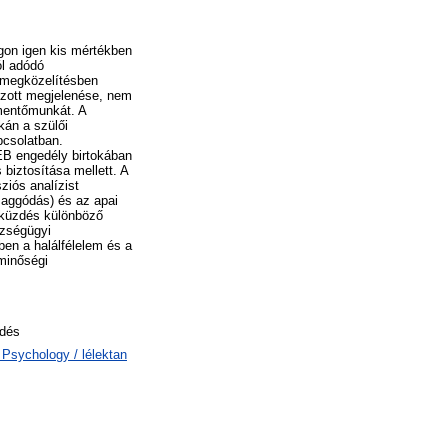
gon igen kis mértékben
ól adódó
j megközelítésben
úlzott megjelenése, nem
 mentőmunkát. A
kán a szülői
pcsolatban.
EB engedély birtokában
 biztosítása mellett. A
ziós analízist
 aggódás) és az apai
gküzdés különböző
szségügyi
en a halálfélelem és a
 minőségi
zdés
F Psychology / lélektan