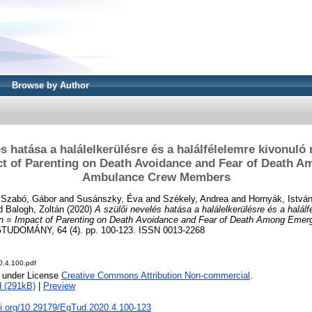
Browse by Author
és hatása a halálelkerülésre és a halálfélelemre kivonul
ct of Parenting on Death Avoidance and Fear of Death 
Ambulance Crew Members
d
Szabó, Gábor
and
Susánszky, Éva
and
Székely, Andrea
and
Hornyák, Istvá
d
Balogh, Zoltán
(2020)
A szülői nevelés hatása a halálelkerülésre és a halálf
n = Impact of Parenting on Death Avoidance and Fear of Death Among Eme
DOMÁNY, 64 (4). pp. 100-123. ISSN 0013-2268
.4.100.pdf
e under License
Creative Commons Attribution Non-commercial
.
 (291kB)
|
Preview
oi.org/10.29179/EgTud.2020.4.100-123