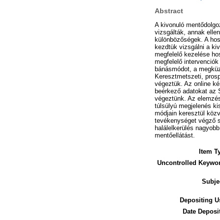
Abstract
A kivonuló mentődolgo
vizsgálták, annak elle
különbözőségek. A hosp
kezdtük vizsgálni a ki
megfelelő kezelése ho
megfelelő intervenció
bánásmódot, a megküzdé
Keresztmetszeti, prosp
végeztük. Az online kér
beérkező adatokat az S
végeztünk. Az elemzése
túlsúlyú megjelenés k
módjain keresztül közv
tevékenységet végző s
halálelkerülés nagyobb
mentőellátást.
Item T
Uncontrolled Keywo
Subje
Depositing U
Date Deposi