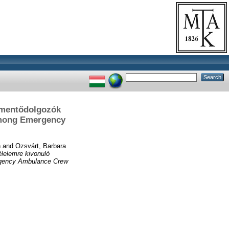
ó mentődolgozók
Among Emergency
n
and
Ozsvárt, Barbara
élelemre kivonuló
rgency Ambulance Crew