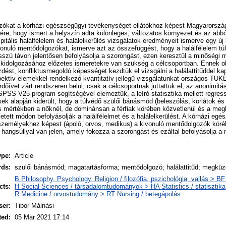
zókat a kórházi egészségügyi tevékenységet ellátókhoz képest Magyarorszá
nére, hogy ismert a helyszín adta különleges, változatos környezet és az abb
itális halálfélelem és halálelkerülés vizsgálatok eredményeit ismerve egy ú
vonuló mentődolgozókat, ismerve azt az összefüggést, hogy a halálfélelem t
sszú távon jelentősen befolyásolja a szorongást, ezen keresztül a minőségi
k kidolgozásához előzetes ismeretekre van szükség a célcsoportban. Ennek o
st, konfliktusmegoldó képességet kezdtük el vizsgálni a halálattitűddel ka
ektív elemekkel rendelkező kvantitatív jellegű vizsgálatunkat országos TUK
dőívet zárt rendszeren belül, csak a célcsoportnak juttattuk el, az anonimitás
PSS V25 program segítségével elemeztük, a leíró statisztika mellett regress
k alapján kiderült, hogy a túlvédő szülői bánásmód (beleszólás, korlátok és
is mértékben a nőknél, de dominánsan a férfiak körében közvetlenül és a me
etett módon befolyásolják a halálfélelmet és a halálelkerülést. A kórházi egé
zemélyekhez képest (ápoló, orvos, medikus) a kivonuló mentődolgozók köréb
 hangsúllyal van jelen, amely fokozza a szorongást és ezáltal befolyásolja a
ype:
Article
rds:
szülői bánásmód; magatartásforma; mentődolgozó; halálattitűd; megkü
B Philosophy. Psychology. Religion / filozófia, pszichológia, vallás > B
cts:
H Social Sciences / társadalomtudományok > HA Statistics / statisztika
R Medicine / orvostudomány > RT Nursing / betegápolás
ser:
Tibor Málnási
ted:
05 Mar 2021 17:14