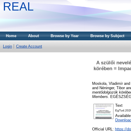
REAL
Home
About
Browse by Year
Browse by Subject
Login
Create Account
A szülői nevel
körében = Impa
Moskola, Vladimír
an
and
Néninger, Tibor
an
mentődolgozók körébe
Members.
EGÉSZSÉGTU
Text
EgTud.2020
Availabl
Download
Official URL:
https://d