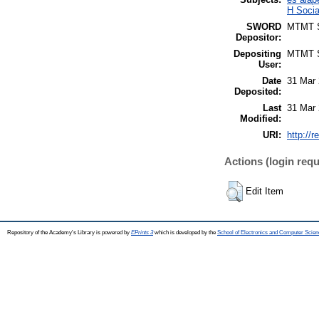
H Socia
SWORD
MTMT
Depositor:
Depositing
MTMT
User:
Date
31 Mar 
Deposited:
Last
31 Mar 
Modified:
URI:
http://r
Actions (login requ
Edit Item
Repository of the Academy's Library is powered by
EPrints 3
which is developed by the
School of Electronics and Computer Scien