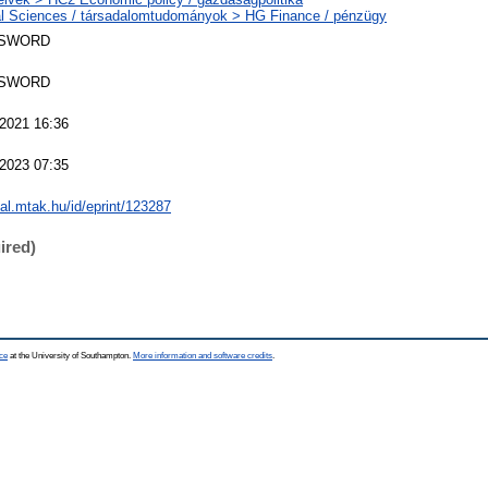
l Sciences / társadalomtudományok > HG Finance / pénzügy
 SWORD
 SWORD
2021 16:36
2023 07:35
eal.mtak.hu/id/eprint/123287
ired)
ce
at the University of Southampton.
More information and software credits
.