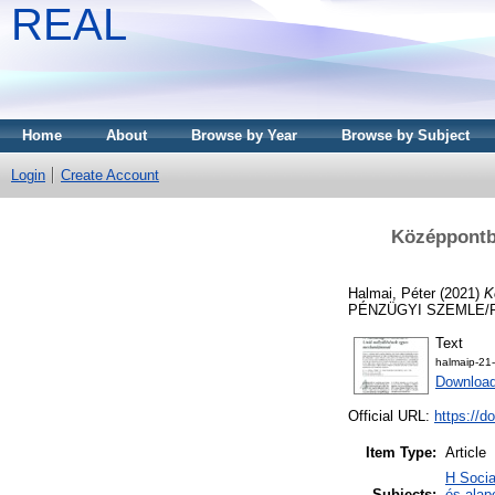
REAL
Home
About
Browse by Year
Browse by Subject
Login
Create Account
Középpontba
Halmai, Péter
(2021)
K
PÉNZÜGYI SZEMLE/PUBL
Text
halmaip-2
Download
Official URL:
https://
Item Type:
Article
H Socia
Subjects:
és alap