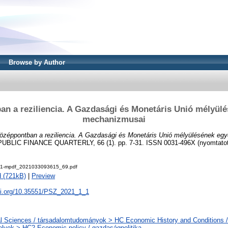
Browse by Author
n a reziliencia. A Gazdasági és Monetáris Unió mélyül
mechanizmusai
özéppontban a reziliencia. A Gazdasági és Monetáris Unió mélyülésének eg
IC FINANCE QUARTERLY, 66 (1). pp. 7-31. ISSN 0031-496X (nyomtatott);
1-1-mpdf_2021033093615_69.pdf
 (721kB)
|
Preview
doi.org/10.35551/PSZ_2021_1_1
l Sciences / társadalomtudományok > HC Economic History and Conditions /
elvek > HC2 Economic policy / gazdaságpolitika