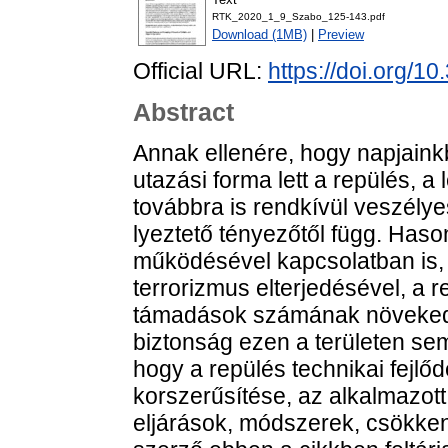
RTK_2020_1_9_Szabo_125-143.pdf
Download (1MB)
|
Preview
Official URL:
https://doi.org/1
Abstract
Annak ellenére, hogy napjain
utazási forma lett a repülés, a
továbbra is rendkívül veszély
lyeztető tényezőtől függ. Haso
működésével kapcsolatban is, 
terrorizmus elterjedésével, a r
támadások számának növekedé
biztonság ezen a területen se
hogy a repülés technikai fejlő
korszerűsítése, az alkalmazott
eljárások, módszerek, csökken