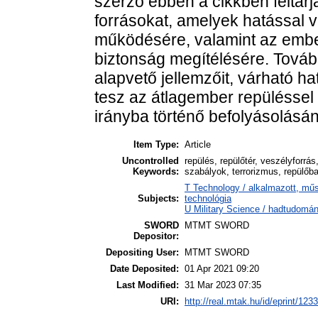
szerző ebben a cikkben feltárj
forrásokat, amelyek hatással v
működésére, valamint az embe
biztonság megítélésére. Továb
alapvető jellemzőit, várható ha
tesz az átlagember repüléssel
irányba történő befolyásolásá
Item Type:
Article
Uncontrolled
repülés, repülőtér, veszélyforrá
Keywords:
szabályok, terrorizmus, repülőba
T Technology / alkalmazott, mű
Subjects:
technológia
U Military Science / hadtudomán
SWORD
MTMT SWORD
Depositor:
Depositing User:
MTMT SWORD
Date Deposited:
01 Apr 2021 09:20
Last Modified:
31 Mar 2023 07:35
URI:
http://real.mtak.hu/id/eprint/123