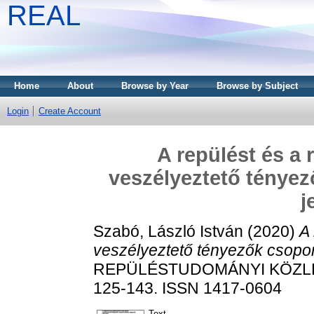
REAL
Home
About
Browse by Year
Browse by Subject
Login
Create Account
A repülést és a
veszélyeztető tényez
j
Szabó, László István
(2020)
A
veszélyeztető tényezők csoport
REPÜLÉSTUDOMÁNYI KÖZLEMÉ
125-143. ISSN 1417-0604
Text