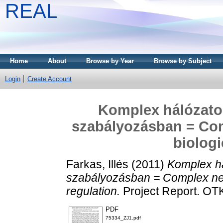
REAL
Home
About
Browse by Year
Browse by Subject
Login
Create Account
Komplex hálózatok
szabályozásban = Com
biologi
Farkas, Illés
(2011)
Komplex há
szabályozásban = Complex net
regulation.
Project Report. OT
PDF
75334_ZJ1.pdf