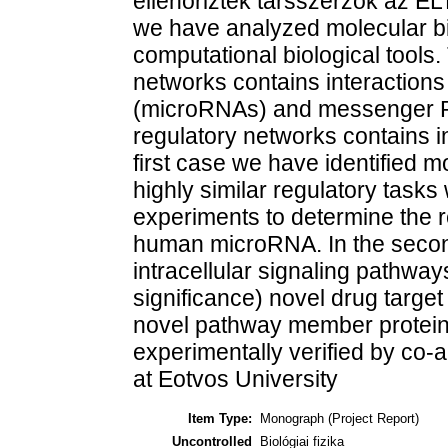
ellenőrizték társszerzők az ELT
we have analyzed molecular bi
computational biological tools.
networks contains interaction
(microRNAs) and messenger RN
regulatory networks contains in
first case we have identified 
highly similar regulatory task
experiments to determine the re
human microRNA. In the secon
intracellular signaling pathway
significance) novel drug targe
novel pathway member protein
experimentally verified by co-
at Eotvos University
Item Type:
Monograph (Project Report)
Uncontrolled
Biológiai fizika