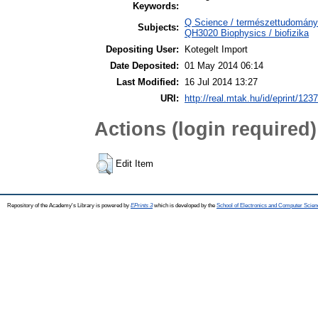
Keywords:
Q Science / természettudomány >
Subjects:
QH3020 Biophysics / biofizika
Depositing User:
Kotegelt Import
Date Deposited:
01 May 2014 06:14
Last Modified:
16 Jul 2014 13:27
URI:
http://real.mtak.hu/id/eprint/123
Actions (login required)
Edit Item
Repository of the Academy's Library is powered by
EPrints 3
which is developed by the
School of Electronics and Computer Scien