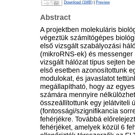
Download (1MB)
|
Preview
Abstract
A projektben molekuláris bioló
végeztük számítógépes biológia
első vizsgált szabályozási há
(mikroRNS-ek) és messenger RN
vizsgált hálózat típus sejten bel
első esetben azonosítottunk e
modulokat, és javaslatot tettü
megállapítható, hogy az egye
számára mennyire nélkülözhet
összeállítottunk egy jelátviteli 
(fontossági/szignifikancia sor
fehérjékre. Továbbá előreleje
fehérjéket, amelyek közül 6 feh