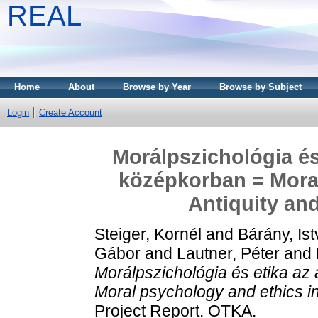
REAL
Home
About
Browse by Year
Browse by Subject
Login
Create Account
Morálpszichológia és
középkorban = Moral
Antiquity and
Steiger, Kornél
and
Bárány, Is
Gábor
and
Lautner, Péter
and
Morálpszichológia és etika az
Moral psychology and ethics in
Project Report. OTKA.