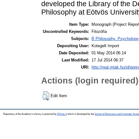
developed the Library of the 
Philosophy at Eötvös Universit
Item Type:
Monograph (Project Report
Uncontrolled Keywords:
Filozófia
Subjects:
B Philosophy. Psychology. 
Depositing User:
Kotegelt Import
Date Deposited:
01 May 2014 06:14
Last Modified:
17 Jul 2014 06:37
URI:
http://real.mtak.hu/id/epri
Actions (login required)
Edit Item
Repository of the Academy's Library is powered by
EPrints 3
which is developed by the
School of Electronics and Computer Scien