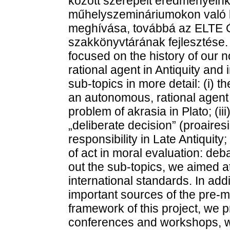
között szerepelt eredményein
műhelyszemináriumokon való b
meghívása, továbbá az ELTE 
szakkönyvtárának fejlesztése.
focused on the history of our 
rational agent in Antiquity an
sub-topics in more detail: (i) 
an autonomous, rational agent i
problem of akrasia in Plato; (iii
„deliberate decision” (proairesi
responsibility in Late Antiquity;
of act in moral evaluation: deb
out the sub-topics, we aimed at
international standards. In add
important sources of the pre-mo
framework of this project, we p
conferences and workshops, w