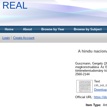
REAL
Home
About
Browse by Year
Browse by Subject
Login
Create Account
A hindu nacion
Guszmann, Gergely
(2
megkonstruálása.
Az E
történelemtudomány kör
2560-2144
Text
135_142_G
Download
Official URL:
https://d
Item Type:
Art