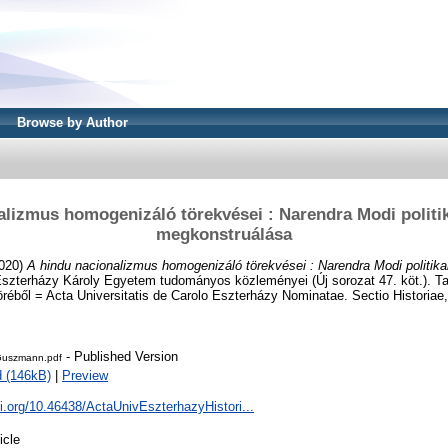
Browse by Author
alizmus homogenizáló törekvései : Narendra Modi politi
megkonstruálása
020)
A hindu nacionalizmus homogenizáló törekvései : Narendra Modi politik
szterházy Károly Egyetem tudományos közleményei (Új sorozat 47. köt.). T
éből = Acta Universitatis de Carolo Eszterházy Nominatae. Sectio Historiae
- Published Version
uszmann.pdf
 (146kB)
|
Preview
oi.org/10.46438/ActaUnivEszterhazyHistori...
icle