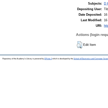
Subjects:
D 
Depositing User:
Ti
Date Deposited:
16
Last Modified:
16
URI:
htt
Actions (login requ
Edit Item
Repository of the Academy's Library is powered by
EPrints 3
which is developed by the
School of Electronics and Computer Scien