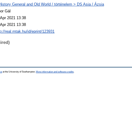
History General and Old World / történelem > DS Asia / Ázsia
bor Gál
 Apr 2021 13:38
 Apr 2021 13:38
p://real.mtak.hu/id/eprint/123931
ired)
ce
at the University of Southampton.
More information and software credits
.