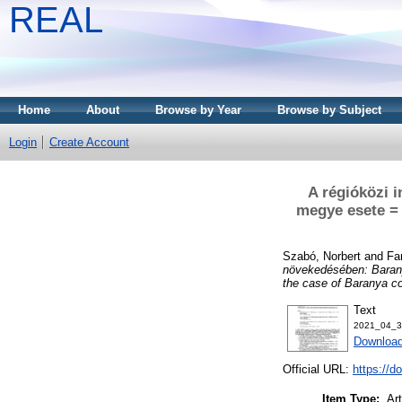
REAL
Home
About
Browse by Year
Browse by Subject
Login
Create Account
A régióközi 
megye esete = 
Szabó, Norbert
and
Fa
növekedésében: Baranya
the case of Baranya co
Text
2021_04_3
Download
Official URL:
https://d
Item Type:
Art