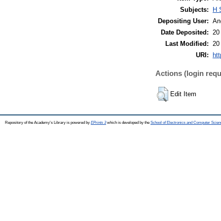
Subjects:
H 
Depositing User:
An
Date Deposited:
20
Last Modified:
20
URI:
htt
Actions (login requ
Edit Item
Repository of the Academy's Library is powered by
EPrints 3
which is developed by the
School of Electronics and Computer Scien