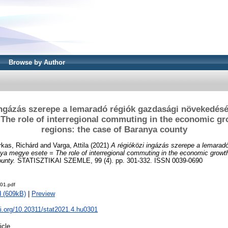
Browse by Author
ingázás szerepe a lemaradó régiók gazdasági növekedés
The role of interregional commuting in the economic gr
regions: the case of Baranya county
rkas, Richárd
and
Varga, Attila
(2021)
A régióközi ingázás szerepe a lemarad
 megye esete = The role of interregional commuting in the economic growth 
unty.
STATISZTIKAI SZEMLE, 99 (4). pp. 301-332. ISSN 0039-0690
01.pdf
 (609kB)
|
Preview
oi.org/10.20311/stat2021.4.hu0301
icle