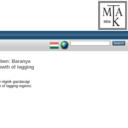
ében: Baranya
owth of lagging
ó régiók gazdasági
of lagging regions: