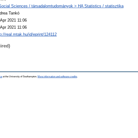
Social Sciences / társadalomtudományok > HA Statistics / statisztika
drea Tankó
 Apr 2021 11:06
 Apr 2021 11:06
p://real.mtak.hu/id/eprint/124112
ired)
ce
at the University of Southampton.
More information and software credits
.