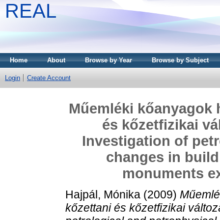
REAL
Home
About
Browse by Year
Browse by Subject
Login
Create Account
Műemléki kőanyagok hő
és kőzetfizikai v
Investigation of pet
changes in build
monuments exp
Hajpál, Mónika
(2009)
Műemlék
kőzettani és kőzetfizikai válto