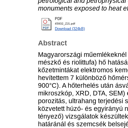
petrological and petrophysical 
monuments exposed to heat ef
PDF
45932_ZJ1.pdf
Download (324kB)
Abstract
Magyarországi műemlékeknél h
mészkő és riolittufa) hő hatásá
kőzetmintákat elektromos kem
hevítettem 7 különböző hőmérs
900°C). A hőterhelés után ásvá
mikroszkóp, XRD, DTA, SEM) és 
porozitás, ultrahang terjedési
közvetett húzó- és egyirányú 
tényező) vizsgálatok készülte
határánál és szemcsék belsej