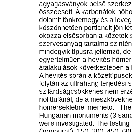
agyagásványok belső szerkeze
összeesett. A karbonátok hőbo
dolomit tönkremegy és a leve
köszönhetően portlandit jön lé
okozza elsősorban a kőzetek s
szervesanyag tartalma szintén
mindegyik típusra jellemző, d
egyértelműen a hevítés hőmérs
átalakulások következtében a k
A hevítés során a kőzettípuso
folytán az ultrahang terjedési
szilárdságcsökkenés nem érz
riolittufánál, de a mészkövekn
hőmérsékletnél mérhető. | The
Hungarian monuments (3 sandst
were investigated. The testing
('nonburnt'), 150, 300, 450, 60