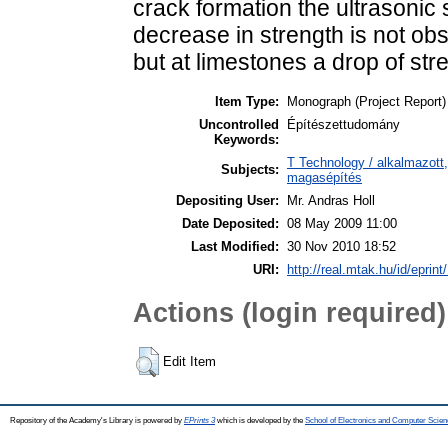
crack formation the ultrasonic
decrease in strength is not obs
but at limestones a drop of str
Item Type:
Monograph (Project Report)
Uncontrolled
Építészettudomány
Keywords:
T Technology / alkalmazott
Subjects:
magasépítés
Depositing User:
Mr. Andras Holl
Date Deposited:
08 May 2009 11:00
Last Modified:
30 Nov 2010 18:52
URI:
http://real.mtak.hu/id/eprint
Actions (login required)
Edit Item
Repository of the Academy's Library is powered by
EPrints 3
which is developed by the
School of Electronics and Computer Scien