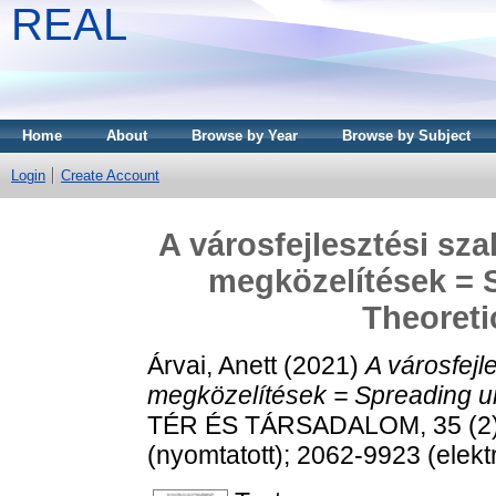
REAL
Home
About
Browse by Year
Browse by Subject
Login
Create Account
A városfejlesztési sza
megközelítések = S
Theoreti
Árvai, Anett
(2021)
A városfejl
megközelítések = Spreading ur
TÉR ÉS TÁRSADALOM, 35 (2).
(nyomtatott); 2062-9923 (elekt