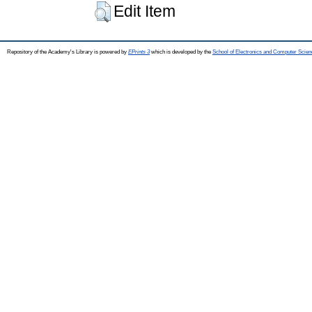
Edit Item
Repository of the Academy's Library is powered by
EPrints 3
which is developed by the
School of Electronics and Computer Scien