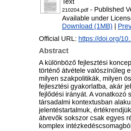
Text
- Published V
210204.pdf
Available under Licen
Download (1MB)
|
Pre
Official URL:
https://doi.org/
Abstract
A különböző fejlesztési konce
történő átvétele valószínűleg 
milyen szakpolitikák, milyen ö
fejlesztési gyakorlatba, akár j
fejlődési irányát. A vonatkozó
társadalmi kontextusban alakul
jelentéstartalmuk, értékrendjük
átvevők sokszor csak egyes ré
komplex intézkedéscsomagból. 