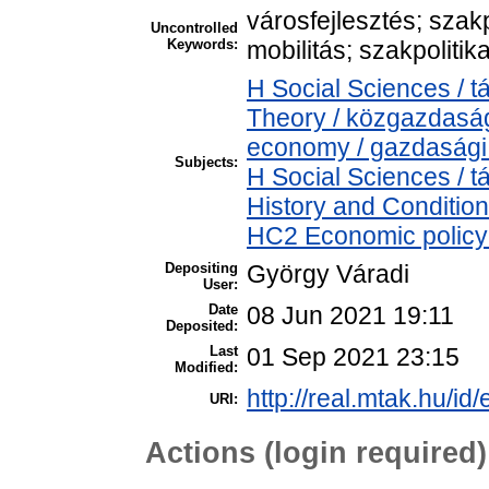
városfejlesztés; szakp
Uncontrolled
Keywords:
mobilitás; szakpoliti
H Social Sciences /
Theory / közgazdasá
economy / gazdasági
Subjects:
H Social Sciences /
History and Condition
HC2 Economic policy 
Depositing
György Váradi
User:
Date
08 Jun 2021 19:11
Deposited:
Last
01 Sep 2021 23:15
Modified:
http://real.mtak.hu/id
URI:
Actions (login required)