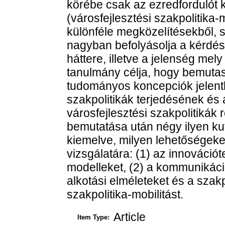
körébe csak az ezredfordulót 
(városfejlesztési szakpolitika-m
különféle megközelítésekből, s
nagyban befolyásolja a kérdés
háttere, illetve a jelenség mel
tanulmány célja, hogy bemutas
tudományos koncepciók jelenth
szakpolitikák terjedésének és
városfejlesztési szakpolitikák 
bemutatása után négy ilyen kut
kiemelve, milyen lehetőségeket
vizsgálatára: (1) az innovációt
modelleket, (2) a kommunikáció
alkotási elméleteket és a szakpo
szakpolitika-mobilitást.
Article
Item Type: