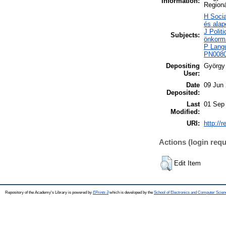
Information:
Regioná
H Socia
és alap
J Polit
Subjects:
önkorm
P Langu
PN0080 
Depositing
György
User:
Date
09 Jun
Deposited:
Last
01 Sep
Modified:
URI:
http://
Actions (login requ
Edit Item
Repository of the Academy's Library is powered by
EPrints 3
which is developed by the
School of Electronics and Computer Scien