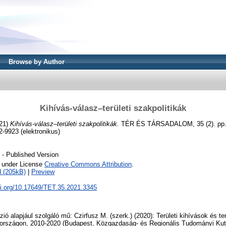
Browse by Author
Kihívás-válasz–területi szakpolitikák
21)
Kihívás-válasz–területi szakpolitikák.
TÉR ÉS TÁRSADALOM, 35 (2). pp. 
2-9923 (elektronikus)
- Published Version
e under License
Creative Commons Attribution
.
 (205kB)
|
Preview
oi.org/10.17649/TET.35.2021.3345
zió alapjául szolgáló mű: Czirfusz M. (szerk.) (2020): Területi kihívások és terü
országon, 2010-2020 (Budapest, Közgazdaság- és Regionális Tudományi Kut