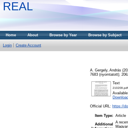
REAL
Home
About
Browse by Year
Browse by Subject
Login
Create Account
A. Gergely, András
(20
7683 (nyomtatott); 206
Text
210208.pdf
Availabl
Download
Official URL:
https://d
Item Type:
Article
A recen
Additional
Magyar