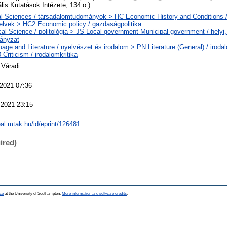
lis Kutatások Intézete, 134 o.)
l Sciences / társadalomtudományok > HC Economic History and Conditions /
elvek > HC2 Economic policy / gazdaságpolitika
ical Science / politológia > JS Local government Municipal government / helyi,
ányzat
age and Literature / nyelvészet és irodalom > PN Literature (General) / iroda
Criticism / irodalomkritika
 Váradi
 2021 07:36
 2021 23:15
real.mtak.hu/id/eprint/126481
ired)
ce
at the University of Southampton.
More information and software credits
.