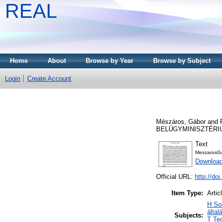
REAL
Home
About
Browse by Year
Browse by Subject
Login
Create Account
Mészáros, Gábor
and
BELÜGYMINISZTÉRIUM
Text
MeszarosGa
Download
Official URL:
http://do
Item Type:
Artic
H So
által
Subjects:
T Te