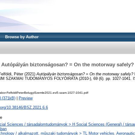
Browse by Author
Autópályán biztonságosan? = On the motorway safely?
Felföldi, Péter
(2021)
Autópályán biztonságosan? = On the motorway safely?
 SZAKMAI TUDOMÁNYOS FOLYÓIRATA (2010-), 69 (6). pp. 1027-1041. I
bor-FelfoldiPeterBelugyiSzemle2021.evi5.szam.1027-1041.pdf
 (371kB)
|
Preview
i.org/10.38146/BSZ.2021.6.6
le
cial Sciences / társadalomtudományok > H Social Sciences (General) / tár
ában
chnology / alkalmazott, műszaki tudományok > TL Motor vehicles. Aeronautics