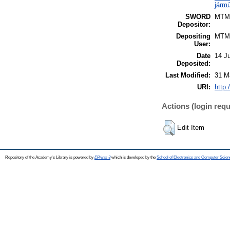
jármű
SWORD
MTM
Depositor:
Depositing
MTM
User:
Date
14 J
Deposited:
Last Modified:
31 M
URI:
http:
Actions (login requ
Edit Item
Repository of the Academy's Library is powered by
EPrints 3
which is developed by the
School of Electronics and Computer Scien