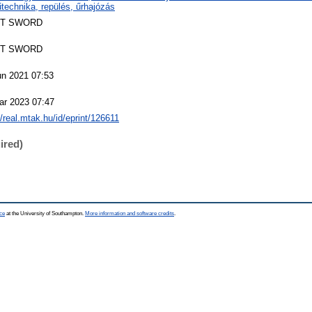
technika, repülés, űrhajózás
T SWORD
T SWORD
un 2021 07:53
ar 2023 07:47
//real.mtak.hu/id/eprint/126611
ired)
ce
at the University of Southampton.
More information and software credits
.