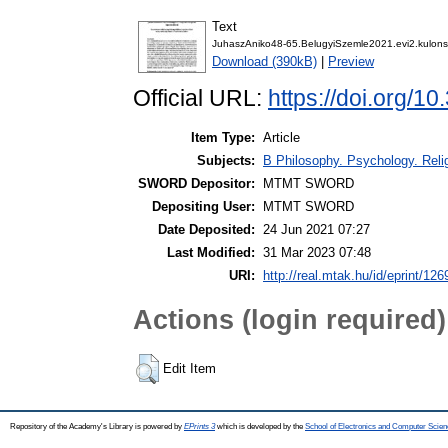
Text
JuhaszAniko48-65.BelugyiSzemle2021.evi2.kulon
Download (390kB)
|
Preview
Official URL:
https://doi.org/
Item Type:
Article
Subjects:
B Philosophy. Psychology. Religi
SWORD Depositor:
MTMT SWORD
Depositing User:
MTMT SWORD
Date Deposited:
24 Jun 2021 07:27
Last Modified:
31 Mar 2023 07:48
URI:
http://real.mtak.hu/id/eprint/12
Actions (login required)
Edit Item
Repository of the Academy's Library is powered by
EPrints 3
which is developed by the
School of Electronics and Computer Scien