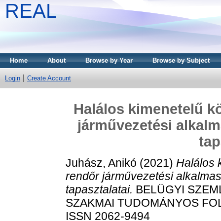
REAL
Home
About
Browse by Year
Browse by Subject
Login
Create Account
Halálos kimenetelű kö
járművezetési alkalm
tap
Juhász, Anikó
(2021)
Halálos 
rendőr járművezetési alkalmas
tapasztalatai.
BELÜGYI SZEML
SZAKMAI TUDOMÁNYOS FOLYÓIR
ISSN 2062-9494