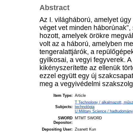
Abstract
Az I. világháború, amelyet úgy
véget vet minden háborúnak”, s
hozott, amelyek örökre megvált
volt az a háború, amelyben me
tengeralattjárók, a repülőgép
gyilkosai, a vegyi fegyverek.
kikényszerítette az ellenük tö
ezzel együtt egy új szakcsapat
meg a vegyivédelmi szakszolgá
Item Type:
Article
T Technology / alkalmazott, műs
Subjects:
technológia
U Military Science / hadtudomány
SWORD
MTMT SWORD
Depositor:
Depositing User:
Zsanett Kun