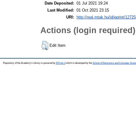
Date Deposited:
01 Jul 2021 19:24
Last Modified:
01 Oct 2021 23:15
URI:
http://real.mtak.hu/id/eprint/1272
Actions (login required)
Edit Item
Repository of the Academy's Library is powered by
EPrints 3
which is developed by the
School of Electronics and Computer Scien