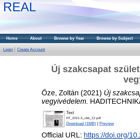
REAL
Home
About
Browse by Year
Browse by Subject
Login
Create Account
Új szakcsapat szület
veg
Őze, Zoltán
(2021)
Új szakcsap
vegyivédelem.
HADITECHNIKA, 
Text
HT_2021-3_cikk_12.pdf
Download (1MB)
|
Preview
Official URL:
https://doi.org/1