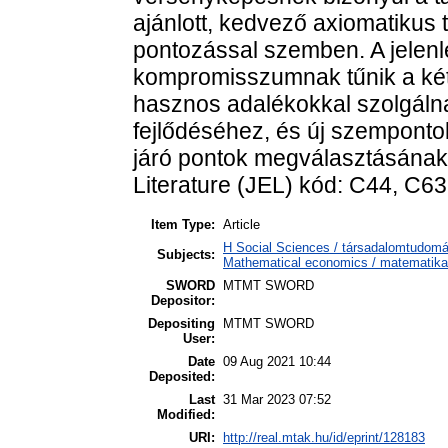
ajánlott, kedvező axiomatikus
pontozással szemben. A jelenl
kompromisszumnak tűnik a ké
hasznos adalékokkal szolgáln
fejlődéséhez, és új szemponto
járó pontok megválasztásának 
Literature (JEL) kód: C44, C63
Item Type:
Article
H Social Sciences / társadalomtudo
Subjects:
Mathematical economics / matematika
SWORD
MTMT SWORD
Depositor:
Depositing
MTMT SWORD
User:
Date
09 Aug 2021 10:44
Deposited:
Last
31 Mar 2023 07:52
Modified:
URI:
http://real.mtak.hu/id/eprint/128183