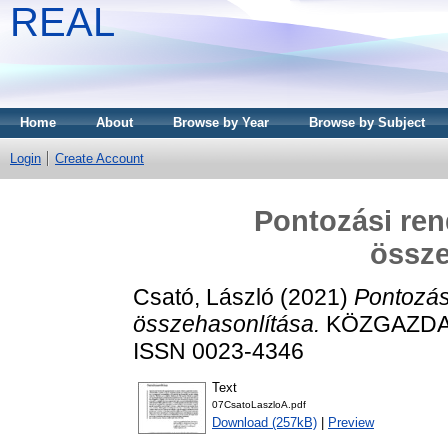
REAL
Home
About
Browse by Year
Browse by Subject
Login
Create Account
Pontozási ren
össze
Csató, László
(2021)
Pontozás
összehasonlítása.
KÖZGAZDASÁ
ISSN 0023-4346
Text
07CsatoLaszloA.pdf
Download (257kB)
|
Preview