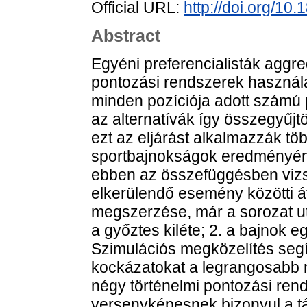
Official URL:
http://doi.org/10
Abstract
Egyéni preferencialisták aggr
pontozási rendszerek használ
minden pozíciója adott számú p
az alternatívák így összegyűjtöt
ezt az eljárást alkalmazzák tö
sportbajnokságok eredményé
ebben az összefüggésben vizsg
elkerülendő esemény közötti átv
megszerzése, már a sorozat uto
a győztes kiléte; 2. a bajnok 
Szimulációs megközelítés segí
kockázatokat a legrangosabb 
négy történelmi pontozási ren
versenyképesnek bizonyul a tá