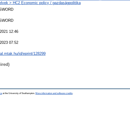
elvek > HC2 Economic policy / gazdaságpolitika
 SWORD
 SWORD
2021 12:46
2023 07:52
eal.mtak.hu/id/eprint/128299
ired)
ce
at the University of Southampton.
More information and software credits
.