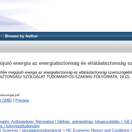
Browse by Author
gújuló energia az energiabiztonság és ellátásbiztonság 
hilei megújuló energia az energiabiztonság és ellátásbiztonság szemszögébő
ZTONSÁGI SZOLGÁLAT TUDOMÁNYOS-SZAKMAI FOLYÓIRATA, 19 (2). pp.
uloenergia.pdf
d (1MB)
|
Preview
aphy. Anthropology. Recreation / földrajz, antropológia, kikapcsolódás > GE
s / környezettudomány
l Sciences / társadalomtudományok > HC Economic History and Conditions /