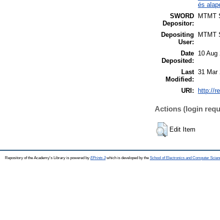
és alap
SWORD
MTMT
Depositor:
Depositing
MTMT
User:
Date
10 Aug 
Deposited:
Last
31 Mar 
Modified:
URI:
http://r
Actions (login requ
Edit Item
Repository of the Academy's Library is powered by
EPrints 3
which is developed by the
School of Electronics and Computer Scien