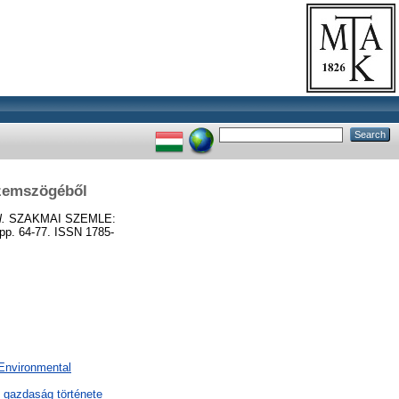
szemszögéből
l.
SZAKMAI SZEMLE:
 64-77. ISSN 1785-
 Environmental
 gazdaság története