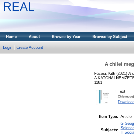
REAL
Home
About
Browse by Year
Browse by Subject
Login
Create Account
A chilei me
Füzesi, Kitti
(2021)
A c
A KATONAI NEMZETBI
1181
Text
Chileimeguj
Downloa
Item Type:
Article
G Geogr
Science
Subjects:
H Socia