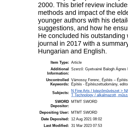
2000. This brief review includes
methods and impact of the elde
younger authors with his deta
suggestions, and how he ensured
He concluded his outstanding wo
journal in 2017 with a summary
Hungarian and English.
Item Type:
Article
Additional
Szerző: Gyetvainé Balogh Ágnes 
Information:
Uncontrolled
Vámossy Ferenc, Építés – Építész
Keywords:
Építés - Építészettudomány, editor
N Fine Arts / képzőművészet > NA 
Subjects:
T Technology / alkalmazott, műsz
SWORD
MTMT SWORD
Depositor:
Depositing User:
MTMT SWORD
Date Deposited:
12 Aug 2021 08:02
Last Modified:
31 Mar 2023 07:53