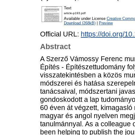
Text
article-p193.pdf
Available under License
Creative Commo
Download (268kB)
|
Preview
Official URL:
https://doi.org/1
Abstract
A Szerző Vámossy Ferenc munk
Építés - Építészettudomány fol
visszatekintésben a közös mun
módszerei és hatása szerepeln
tanácsaival, módszertani javas
gondoskodott a lap tudományos
60 éven át végzett, kimagasló
magyar és angol nyelven megj
tanulmánnyal. As a colleague 
been helping to publish the jo