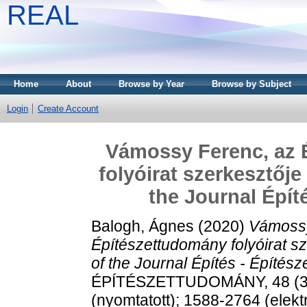
REAL
Home
About
Browse by Year
Browse by Subject
Login
Create Account
Vámossy Ferenc, az 
folyóirat szerkesztőj
the Journal Épít
Balogh, Ágnes
(2020)
Vámossy
Építészettudomány folyóirat s
of the Journal Építés - Építés
ÉPÍTÉSZETTUDOMÁNY, 48 (3-4
(nyomtatott); 1588-2764 (elekt