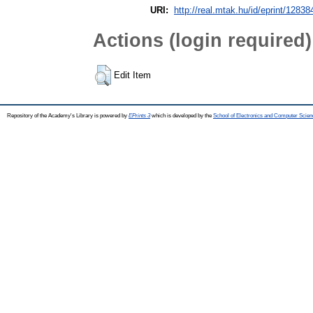
URI:
http://real.mtak.hu/id/eprint/12838
Actions (login required)
Edit Item
Repository of the Academy's Library is powered by
EPrints 3
which is developed by the
School of Electronics and Computer Scien