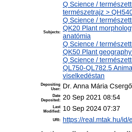
Q Science / természet
természetrajz > QH540
Q Science / természet
QK20 Plant morphology
Subjects:
anatómia
Q Science / természet
QK50 Plant geography 
Q Science / természett
QL750-QL782.5 Animal b
viselkedéstan
Depositing
Dr. Anna Mária Csergő
User:
Date
20 Sep 2021 08:54
Deposited:
Last
10 Sep 2024 07:37
Modified:
https://real.mtak.hu/id
URI: