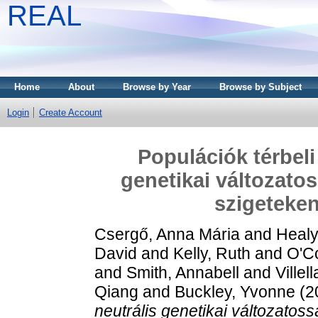
REAL
Home
About
Browse by Year
Browse by Subject
Login
Create Account
Populációk térbeli
genetikai változato
szigeteken
Csergő, Anna Mária
and
Healy
David
and
Kelly, Ruth
and
O'Co
and
Smith, Annabell
and
Villel
Qiang
and
Buckley, Yvonne
(2
neutrális genetikai változatos