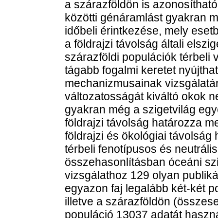
a szárazföldön is azonosíthat
közötti génáramlást gyakran me
időbeli érintkezése, mely esetb
a földrajzi távolság általi elsz
szárazföldi populációk térbel
tágabb fogalmi keretet nyújthat
mechanizmusainak vizsgálatár
változatosságát kiváltó okok ne
gyakran még a szigetvilág egye
földrajzi távolság határozza
földrajzi és ökológiai távolság
térbeli fenotípusos és neutráli
összehasonlításban óceáni szi
vizsgálathoz 129 olyan publikác
egyazon faj legalább két-két p
illetve a szárazföldön (összes
populáció 13037 adatát használ