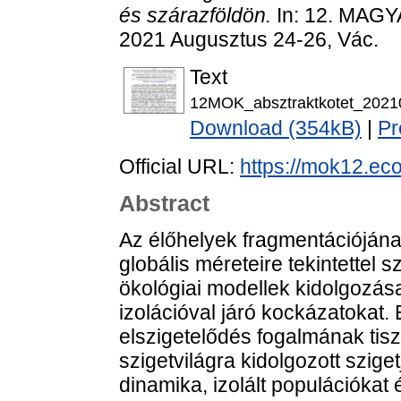
és szárazföldön.
In: 12. MA
2021 Augusztus 24-26, Vác.
Text
12MOK_absztraktkotet_2021
Download (354kB)
|
Pr
Official URL:
https://mok12.eco
Abstract
Az élőhelyek fragmentációján
globális méreteire tekintettel 
ökológiai modellek kidolgozása
izolációval járó kockázatokat.
elszigetelődés fogalmának tis
szigetvilágra kidolgozott szig
dinamika, izolált populációkat