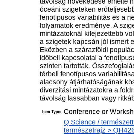
távolság növekedése emelte n
óceáni szigeteken erőteljese
fenotípusos variabilitás és a ne
folyamatok eredménye. A sziget
mintázatoknál kifejezettebb vo
a szigetek kapcsán jól ismert e
Eközben a szárazföldi populác
időbeli kapcsolatai a fenotíp
szinten tartották. Összefoglal
térbeli fenotípusos variabilit
alacsony átjárhatóságának kös
diverzitási mintázatokra a föld
távolság lassabban vagy ritkább
Conference or Worksh
Item Type:
Q Science / természet
természetrajz > QH426 