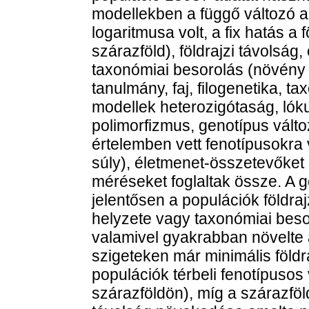
modellekben a függő változó 
logaritmusa volt, a fix hatás a 
szárazföld), földrajzi távolság,
taxonómiai besorolás (növény 
tanulmány, faj, filogenetika, t
modellek heterozigótaság, lóku
polimorfizmus, genotípus válto
értelemben vett fenotípusokra 
súly), életmenet-összetevőket (
méréseket foglaltak össze. A g
jelentősen a populációk földrajz
helyzete vagy taxonómiai besor
valamivel gyakrabban növelte 
szigeteken már minimális földra
populációk térbeli fenotípusos 
szárazföldön), míg a szárazföld