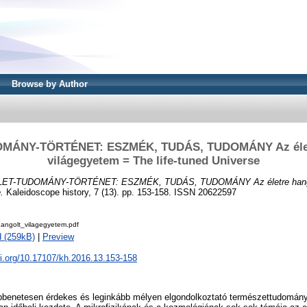
Browse by Author
MÁNY-TÖRTÉNET: ESZMÉK, TUDÁS, TUDOMÁNY Az élet
világegyetem = The life-tuned Universe
LET-TUDOMÁNY-TÖRTÉNET: ESZMÉK, TUDÁS, TUDOMÁNY Az életre hangol
.
Kaleidoscope history, 7 (13). pp. 153-158. ISSN 20622597
hangolt_vilagegyetem.pdf
 (259kB)
|
Preview
oi.org/10.17107/kh.2016.13.153-158
bbenetesen érdekes és leginkább mélyen elgondolkoztató természettudomány