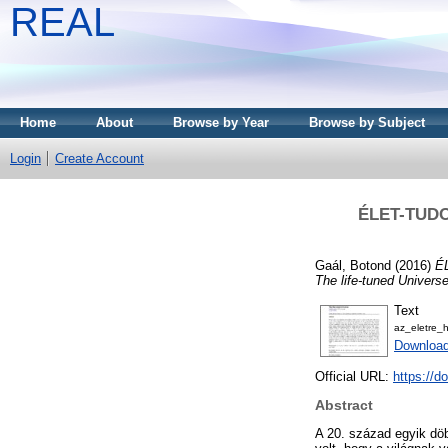
REAL
Home
About
Browse by Year
Browse by Subject
Login
Create Account
ÉLET-TUDO
Gaál, Botond
(2016)
É
The life-tuned Universe
Text
az_eletre_
Download
Official URL:
https://d
Abstract
A 20. század egyik dö