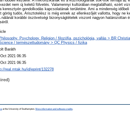
van időbeli kezdete. A mikrofizikának és a kozmológiának sok-sok témája az e
 kezdet nem új keletű fölvetés. Valamennyi kultúrában megtalálható, ezért vi
 a keresztyén gondolkodás kapcsolatának területére. Ami a mindenség időbeli k
görög tudós, Arisztotelész is még ennek az ellenkezőjét vallotta, hogy ne ke
A nálánál korábbi ószövetségi bizonyságtételek viszont nagyon határozottan é
séről.
icle
Philosophy. Psychology. Religion / filozófia, pszichológia, vallás > BR Christi
Science / természettudomány > QC Physics / fizika
olt Baráth
 Oct 2021 06:35
 Oct 2021 06:35
p://real.mtak.hu/id/eprint/132278
ired)
ce
at the University of Southampton.
More information and software credits
.