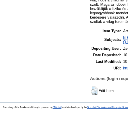
volt, hogy a világnak 
szólt. Maga az időbeli
leszűkítjük a fizika és
legnagyobbnak mondott 
kérdésére válaszolni. 
szóltak a világ teremté
Item Type:
Art
B 
Subjects:
Q 
Depositing User:
Zs
Date Deposited:
10
Last Modified:
10
URI:
htt
Actions (login requ
Edit Item
Repository of the Academy's Library is powered by
EPrints 3
which is developed by the
School of Electronics and Computer Scien