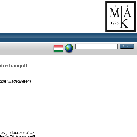
re hangolt
t világegyetem =
os „fölfedezése” az