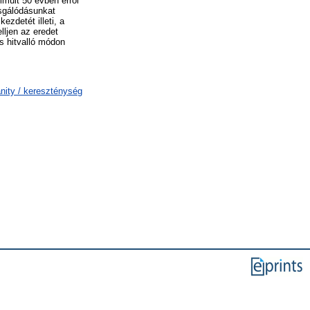
lmúlt 50 évben erről
zsgálódásunkat
ezdetét illeti, a
lljen az eredet
s hitvalló módon
anity / kereszténység