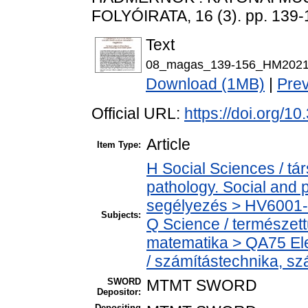
FOLYÓIRATA, 16 (3). pp. 139
Text
08_magas_139-156_HM2021
Download (1MB)
|
Pre
Official URL:
https://doi.org/1
Article
Item Type:
H Social Sciences / t
pathology. Social and p
segélyezés > HV6001-H
Subjects:
Q Science / természet
matematika > QA75 Ele
/ számítástechnika, 
SWORD
MTMT SWORD
Depositor:
Depositing