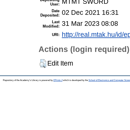
MTMT SWORD
User:
Date
02 Dec 2021 16:31
Deposited:
Last
31 Mar 2023 08:08
Modified:
http://real.mtak.hu/id/
URI:
Actions (login required)
Edit Item
Repository of the Academy's Library is powered by
EPrints 3
which is developed by the
School of Electronics and Computer Scien