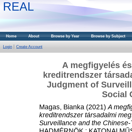
REAL
Home
About
Browse by Year
Browse by Subject
Login
Create Account
A megfigyelés és 
kreditrendszer társad
Judgment of Surveil
Social 
Magas, Bianka
(2021)
A megfig
kreditrendszer társadalmi meg
Surveillance and the Chinese-
HADMÉRNÖK : KATONAI MŰ