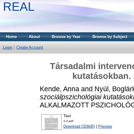
REAL
Home
About
Browse by Year
Browse by Subject
Login
Create Account
Társadalmi intervenc
kutatásokban. 
Kende, Anna
and
Nyúl, Boglár
szociálpszichológiai kutatáso
ALKALMAZOTT PSZICHOLÓGIA, 
Text
1-2.pdf
Download (326kB)
|
Preview