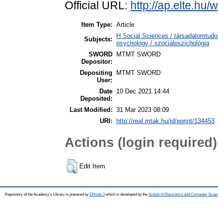
Official URL:
http://ap.elte.hu
Item Type:
Article
H Social Sciences / társadalomtud
Subjects:
psychology / szociálpszichológia
SWORD
MTMT SWORD
Depositor:
Depositing
MTMT SWORD
User:
Date
10 Dec 2021 14:44
Deposited:
Last Modified:
31 Mar 2023 08:09
URI:
http://real.mtak.hu/id/eprint/134453
Actions (login required)
Edit Item
Repository of the Academy's Library is powered by
EPrints 3
which is developed by the
School of Electronics and Computer Scien