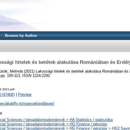
Browse by Author
ssági hitelek és betétek alakulása Romániában és Erdé
üsök, Melinda
(2021)
Lakossági hitelek és betétek alakulása Romániában és 
. pp. 100-113. ISSN 1224-2292
k 2021.pdf
 (474kB)
|
Preview
ww.jakabffy.ro/magyarkisebbseg/
le
ial Sciences / társadalomtudományok > HA Statistics / statisztika
cial Sciences / társadalomtudományok > HG Finance / pénzügy
cial Sciences / társadalomtudományok > HG Finance / pénzügy > HG2 Savi