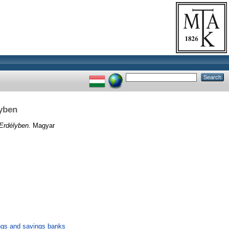
lyben
Erdélyben.
Magyar
ngs and savings banks