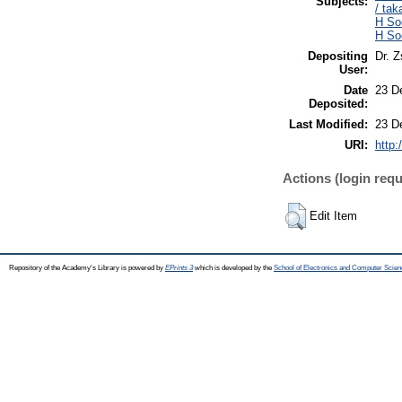
Subjects:
/ tak
H So
H So
Depositing
Dr. 
User:
Date
23 D
Deposited:
Last Modified:
23 D
URI:
http:
Actions (login requ
Edit Item
Repository of the Academy's Library is powered by
EPrints 3
which is developed by the
School of Electronics and Computer Scien