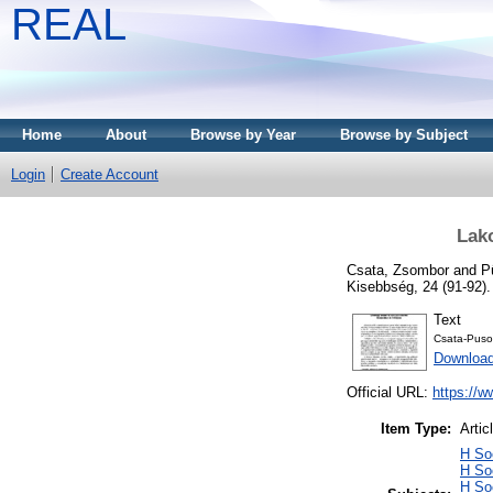
REAL
Home
About
Browse by Year
Browse by Subject
Login
Create Account
Lako
Csata, Zsombor
and
P
Kisebbség, 24 (91-92)
Text
Csata-Puso
Download
Official URL:
https://w
Item Type:
Artic
H Soc
H So
H So