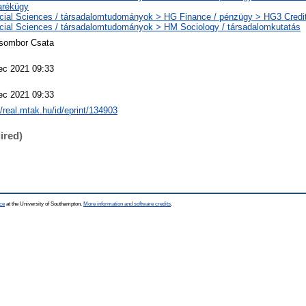
arékügy
cial Sciences / társadalomtudományok > HG Finance / pénzügy > HG3 Credit 
cial Sciences / társadalomtudományok > HM Sociology / társadalomkutatás
Zsombor Csata
ec 2021 09:33
ec 2021 09:33
//real.mtak.hu/id/eprint/134903
ired)
ce
at the University of Southampton.
More information and software credits
.